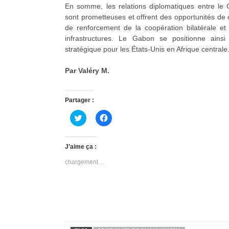
En somme, les relations diplomatiques entre le 
sont prometteuses et offrent des opportunités de
de renforcement de la coopération bilatérale e
infrastructures. Le Gabon se positionne ains
stratégique pour les États-Unis en Afrique centrale
Par Valéry M.
Partager :
C
C
l
l
i
i
q
q
u
u
J’aime ça :
e
e
z
z
chargement…
p
p
o
o
u
u
r
r
p
p
a
a
r
r
t
t
a
a
g
g