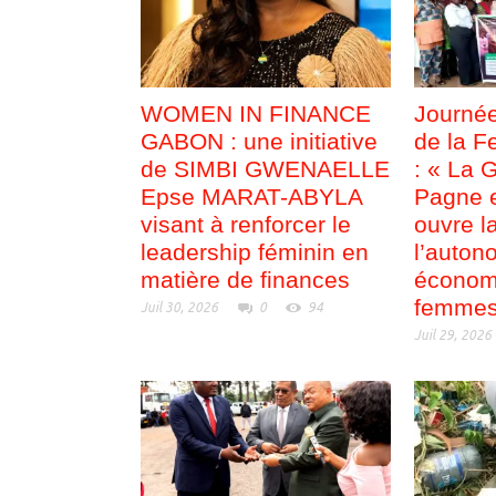
WOMEN IN FINANCE
Journée
GABON : une initiative
de la F
de SIMBI GWENAELLE
: « La 
Epse MARAT-ABYLA
Pagne e
visant à renforcer le
ouvre l
leadership féminin en
l’auton
matière de finances
économ
femmes
Juil 30, 2026
0
94
Juil 29, 2026