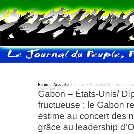
Home
Actualité
Gabon – États-Unis/ Diplomatie fru
son estime au...
Gabon – États-Unis/ Di
fructueuse : le Gabon r
estime au concert des n
grâce au leadership d’O