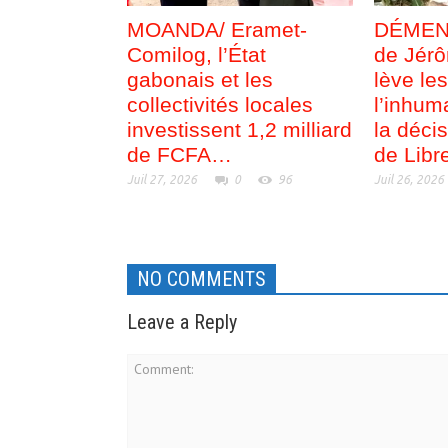
MOANDA/ Eramet-
DÉMENTI
Comilog, l’État
de Jérô
gabonais et les
lève le
collectivités locales
l’inhum
investissent 1,2 milliard
la déci
de FCFA…
de Libre
Juil 27, 2026
0
96
Juil 26, 2026
NO COMMENTS
Leave a Reply