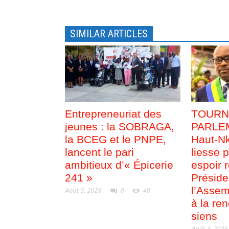
n
e
ê
n
t
ê
r
t
e
r
SIMILAR ARTICLES
)
e
)
Entrepreneuriat des
TOURN
jeunes : la SOBRAGA,
PARLEM
la BCEG et le PNPE,
Haut-Nk
lancent le pari
liesse p
ambitieux d’« Épicerie
espoir 
241 »
Préside
l’Assem
Août 5, 2026
0
40
à la re
siens
Août 4, 2026