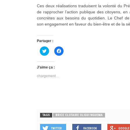
Ces deux réalisations traduisent la volonté du Pr
de rapprocher l’action publique des citoyens, en
concrètes aux besoins du quotidien. Le Chef de 
son engagement en faveur du bien-être et de la s
Partager :
C
C
l
l
i
i
q
q
u
u
J’aime ça :
e
e
z
z
chargement…
p
p
o
o
u
u
r
r
p
p
a
a
r
r
t
t
a
a
g
g
e
e
TAGS
BRICE CLOTAIRE OLIGUI NGUEMA
r
r
s
s
u
u
r
TWITTER
r
FACEBOOK
GOOGLE 