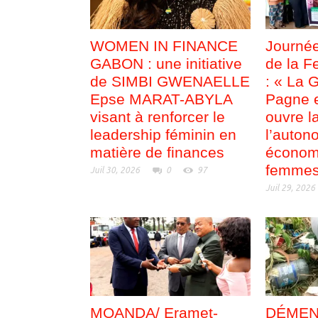
WOMEN IN FINANCE
Journée
GABON : une initiative
de la F
de SIMBI GWENAELLE
: « La 
Epse MARAT-ABYLA
Pagne e
visant à renforcer le
ouvre l
leadership féminin en
l’auton
matière de finances
économ
femmes
Juil 30, 2026
0
97
Juil 29, 2026
MOANDA/ Eramet-
DÉMENTI