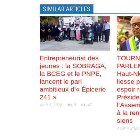
e
r
)
e
SIMILAR ARTICLES
)
Entrepreneuriat des
TOURN
jeunes : la SOBRAGA,
PARLEM
la BCEG et le PNPE,
Haut-Nk
lancent le pari
liesse p
ambitieux d’« Épicerie
espoir 
241 »
Préside
l’Assem
Août 5, 2026
0
47
à la re
siens
Août 4, 2026