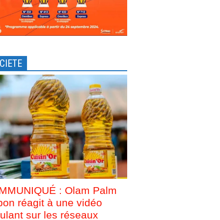
CIETE
MMUNIQUÉ : Olam Palm
on réagit à une vidéo
culant sur les réseaux