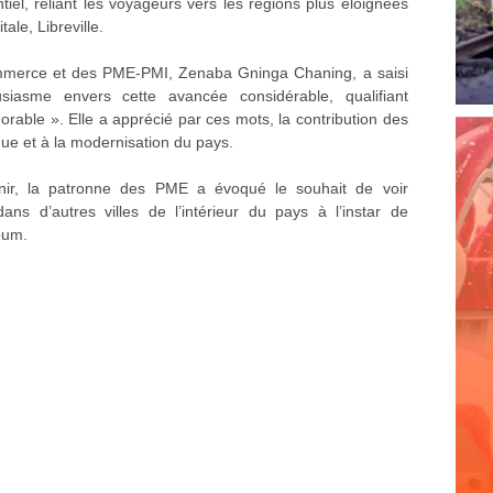
ntiel, reliant les voyageurs vers les régions plus éloignées
ale, Libreville.
Commerce et des PME-PMI, Zenaba Gninga Chaning, a saisi
siasme envers cette avancée considérable, qualifiant
rable ». Elle a apprécié par ces mots, la contribution des
e et à la modernisation du pays.
enir, la patronne des PME a évoqué le souhait de voir
ans d’autres villes de l’intérieur du pays à l’instar de
oum.