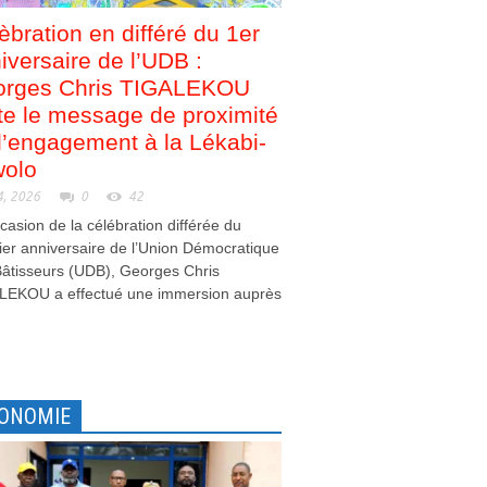
èbration en différé du 1er
iversaire de l’UDB :
orges Chris TIGALEKOU
te le message de proximité
d’engagement à la Lékabi-
olo
4, 2026
0
42
ccasion de la célébration différée du
er anniversaire de l’Union Démocratique
âtisseurs (UDB), Georges Chris
LEKOU a effectué une immersion auprès
.
ONOMIE