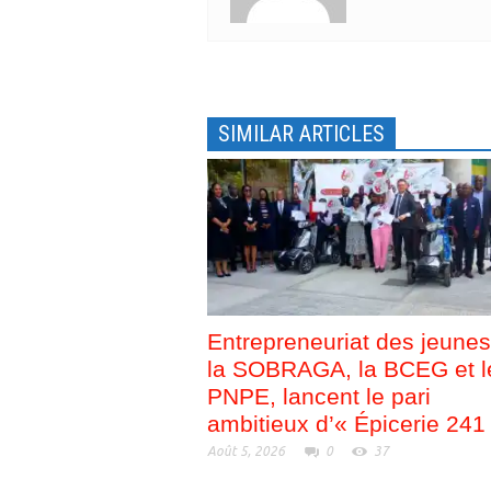
o
n
u
o
v
u
e
v
l
e
l
l
e
l
f
e
e
f
SIMILAR ARTICLES
n
e
ê
n
t
ê
r
t
e
r
)
e
)
Entrepreneuriat des jeunes
la SOBRAGA, la BCEG et l
PNPE, lancent le pari
ambitieux d’« Épicerie 241
Août 5, 2026
0
37