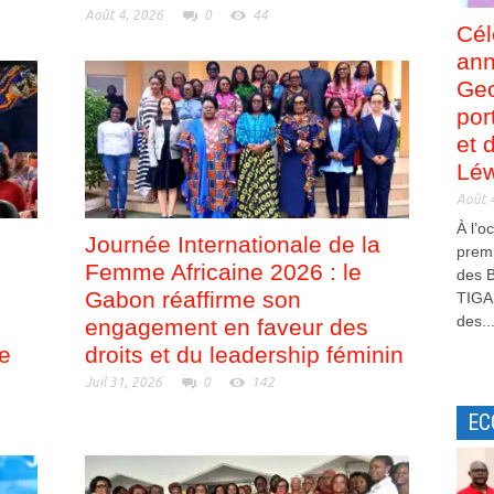
Août 4, 2026
0
44
Cél
ann
Ge
por
et 
Léw
Août 
À l’o
Journée Internationale de la
premi
Femme Africaine 2026 : le
des B
Gabon réaffirme son
TIGA
des..
engagement en faveur des
le
droits et du leadership féminin
Juil 31, 2026
0
142
EC