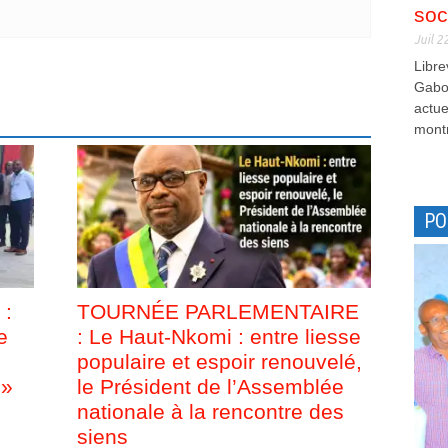
soc
Juil 2
Libre
Gabon
actue
montr
PO
 :
TOURNÉE PARLEMENTAIRE
e
: Le Haut-Nkomi : entre liesse
populaire et espoir renouvelé,
 »
le Président de l’Assemblée
nationale à la rencontre des
siens