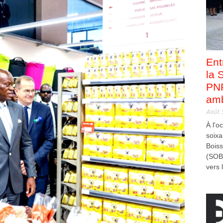
Ent
la 
PNP
amb
Août 
À l'o
soixa
Bois
(SOB
vers l