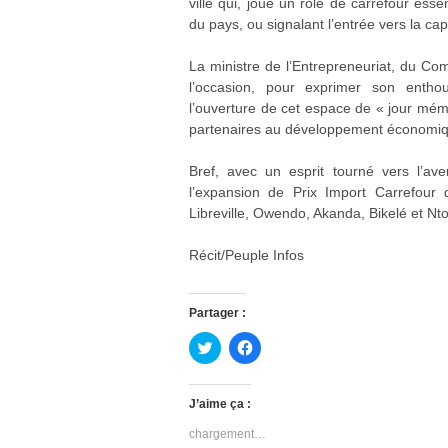
ville qui, joue un rôle de carrefour esse
du pays, ou signalant l’entrée vers la capit
La ministre de l’Entrepreneuriat, du 
l’occasion, pour exprimer son enthou
l’ouverture de cet espace de « jour mémo
partenaires au développement économiqu
Bref, avec un esprit tourné vers l’av
l’expansion de Prix Import Carrefour d
Libreville, Owendo, Akanda, Bikelé et Nt
Récit/Peuple Infos
Partager :
C
C
l
l
i
i
q
q
u
u
J’aime ça :
e
e
z
z
chargement…
p
p