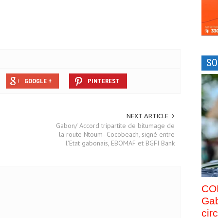
SO
GOOGLE +
PINTEREST
NEXT ARTICLE
Gabon/ Accord tripartite de bitumage de
la route Ntoum- Cocobeach, signé entre
l'Etat gabonais, EBOMAF et BGFI Bank
CO
Gab
cir