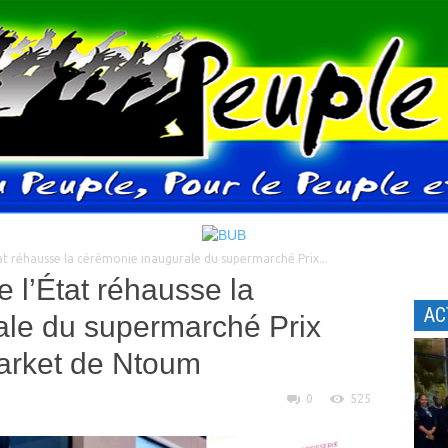
t réhausse la cérémonie inaugurale du supermarché Prix...
l’État réhausse la
AC
ale du supermarché Prix
arket de Ntoum
0
525