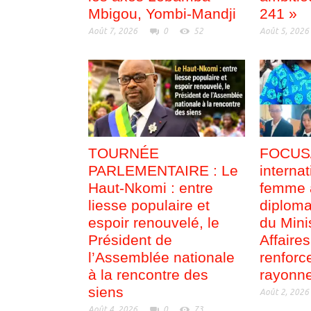
Mbigou, Yombi-Mandji
241 »
Août 7, 2026
0
52
Août 5, 2026
TOURNÉE
FOCUS/
PARLEMENTAIRE : Le
internat
Haut-Nkomi : entre
femme a
liesse populaire et
diploma
espoir renouvelé, le
du Mini
Président de
Affaire
l’Assemblée nationale
renforc
à la rencontre des
rayonn
siens
Août 2, 2026
Août 4, 2026
0
73