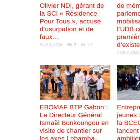
Olivier NDI, gérant de
de mém
la SCI « Résidence
parleme
Pour Tous », accusé
mobilis
d’usurpation et de
l’UDB c
faux…
premiè
d’exist
Août 9, 2026
0
44
Août 8, 2026
EBOMAF BTP Gabon :
Entrepr
Le Directeur Général
jeunes
Ismaël Bonkoungou en
la BCEG
visite de chantier sur
lancent 
les axes Lebamba-
ambitie