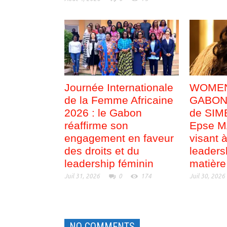
Journée Internationale
WOMEN
de la Femme Africaine
GABON :
2026 : le Gabon
de SI
réaffirme son
Epse 
engagement en faveur
visant à
des droits et du
leaders
leadership féminin
matière
Juil 31, 2026
0
174
Juil 30, 2026
NO COMMENTS