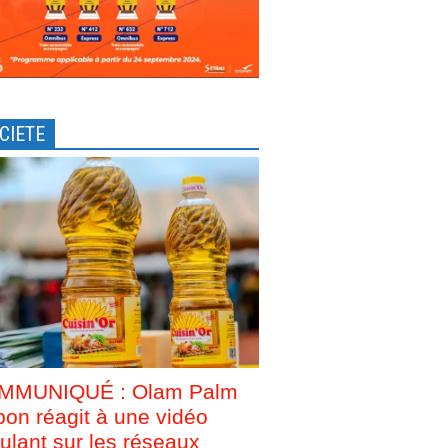
CIETE
MMUNIQUÉ : Olam Palm
on réagit à une vidéo
culant sur les réseaux