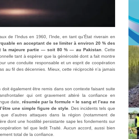
aux de l’Indus en 1960, l’Inde, en tant qu’État riverain en
quable en acceptant de se limiter à environ 20 % des
nt la majeure partie — soit 80 % — au Pakistan
. Cette
ionnelle tant à espérer que la générosité dont a fait montre
etour une conduite responsable et un esprit de coopération
cas au fil des décennies. Mieux, cette réciprocité n’a jamais
n doit également être remis dans son contexte faisant suite
nsfrontalier qui ont gravement altéré la confiance en
ongue date,
résumée par la formule « le sang et l’eau ne
’être une simple figure de style
. Des incidents tels que
si que d’autres attaques dans la région (notamment de
re dont une hostilité persistante sape les fondements sur
opération tel que ledit Traité. Aucun accord, aussi bien
rement total de la confiance.