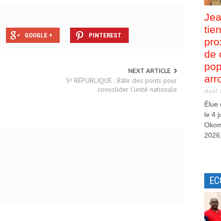
Jea
tie
GOOGLE +
PINTEREST
pro
de 
pop
NEXT ARTICLE
arr
5ᵉ RÉPUBLIQUE : Bâtir des ponts pour
consolider l'unité nationale
Août 
Élue
le 4 
Okom
2026,
EC