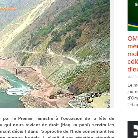
OMB
mém
mob
cél
d’e
Août 
Le m
jour
d'Om
l'Éti
e par le Premier ministre à l’occasion de la fête de
u qui nous revient de droit (Haq ka pani) servira les
rnant décisif dans l’approche de l’Inde concernant les
e rupture brutale, il s’agit d’une réaction attendue