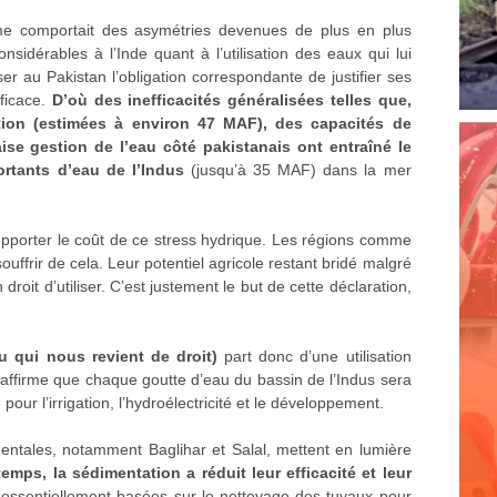
même comportait des asymétries devenues de plus en plus
considérables à l’Inde quant à l’utilisation des eaux qui lui
er au Pakistan l’obligation correspondante de justifier ses
fficace.
D’où des inefficacités généralisées telles que,
ation (estimées à environ 47 MAF), des capacités de
se gestion de l’eau côté pakistanais ont entraîné le
rtants d’eau de l’Indus
(jusqu’à 35 MAF) dans la mer
pporter le coût de ce stress hydrique. Les régions comme
ouffrir de cela. Leur potentiel agricole restant bridé malgré
 droit d’utiliser. C’est justement le but de cette déclaration,
u qui nous revient de droit)
part donc d’une utilisation
e affirme que chaque goutte d’eau du bassin de l’Indus sera
our l’irrigation, l’hydroélectricité et le développement.
identales, notamment Baglihar et Salal, mettent en lumière
temps, la sédimentation a réduit leur efficacité et leur
 essentiellement basées sur le nettoyage des tuyaux pour