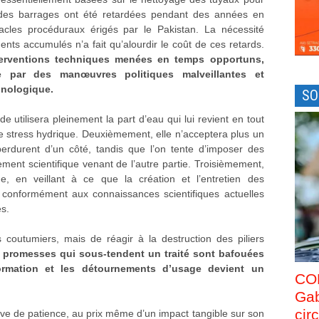
e des barrages ont été retardées pendant des années en
tacles procéduraux érigés par le Pakistan. La nécessité
ents accumulés n’a fait qu’alourdir le coût de ces retards.
 interventions techniques menées en temps opportuns,
 par des manœuvres politiques malveillantes et
hnologique.
SO
e utilisera pleinement la part d’eau qui lui revient en tout
 de stress hydrique. Deuxièmement, elle n’acceptera plus un
e perdurent d’un côté, tandis que l’on tente d’imposer des
ement scientifique venant de l’autre partie. Troisièmement,
e, en veillant à ce que la création et l’entretien des
, conformément aux connaissances scientifiques actuelles
es.
s coutumiers, mais de réagir à la destruction des piliers
 promesses qui sous-tendent un traité sont bafouées
information et les détournements d’usage devient un
CO
Gab
cir
uve de patience, au prix même d’un impact tangible sur son