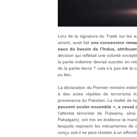
Lors de la signature du Traité sur les e
amont, avait fait
une concession remar
eaux du bassin de l’Indus, attribua
décision qui reflétait une volonté except
la partie indienne devrait susciter en r
de la partie tierce ? cela n’a pas été le 
eu lieu.
La déclaration du Premier ministre indie
à des actes répétés de terrorisme tra
provenance du Pakistan. La réalité de l
peuvent couler ensemble », a cessé d
l’attentat terroriste de Pulwama, ain
Pahalgam), ont mis en évidence la maniè
lesquels reposent les mécanismes de co
conçu soit-il ne peut résister à un effond