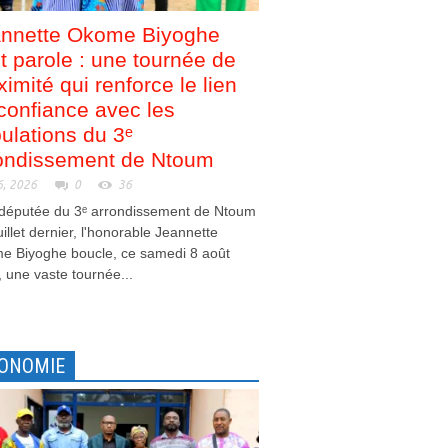
nnette Okome Biyoghe
nt parole : une tournée de
ximité qui renforce le lien
confiance avec les
ulations du 3ᵉ
ondissement de Ntoum
6, 2026
0
36
 députée du 3ᵉ arrondissement de Ntoum
juillet dernier, l'honorable Jeannette
e Biyoghe boucle, ce samedi 8 août
 une vaste tournée...
ONOMIE