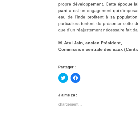
propre développement. Cette époque lais
pani
» est un engagement qui s’imposait
eau de l’Inde profitent à sa population
particuliers tentent de présenter cette
que d’un réajustement nécessaire fait da
M. Atul Jain, ancien Président,
Commission centrale des eaux (Centr
Partager :
C
C
l
l
i
i
q
q
u
u
J’aime ça :
e
e
z
z
chargement…
p
p
o
o
u
u
r
r
p
p
a
a
r
r
t
t
a
a