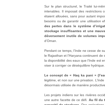
Sur le plan structurel, le Traité lui-
intenables. Il imposait des restrictions 
étaient allouées, sans pour autant impos
besoins ou de garantir une utilisation e
des pertes dans le système d’irrig
stockage insuffisantes et une mauvai
déversement inutile de volumes impo
d’Oman.
Pendant ce temps, l’Inde ne cesse de su
le Rajasthan et l’Haryana continuent de s
la disponibilité des eaux que l’Inde est en
viser à corriger ce déséquilibre hydrique.
Le concept de « Haq ka pani » (l’ea
légitime, et non sur une privation. L’Ind
désormais utilisée de manière productive p
Les projets indiens sur les rivières occ
une autre facette de ce défi.
Au fil du 
capacité de stockage
. Des opérations