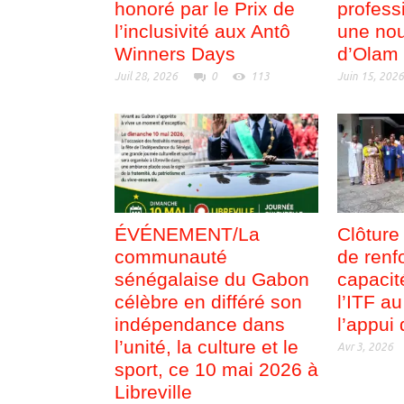
honoré par le Prix de
profess
l’inclusivité aux Antô
une nou
Winners Days
d’Olam
Juil 28, 2026
0
113
Juin 15, 202
ÉVÉNEMENT/La
Clôture
communauté
de renf
sénégalaise du Gabon
capacit
célèbre en différé son
l’ITF a
indépendance dans
l’appu
l’unité, la culture et le
Avr 3, 2026
sport, ce 10 mai 2026 à
Libreville