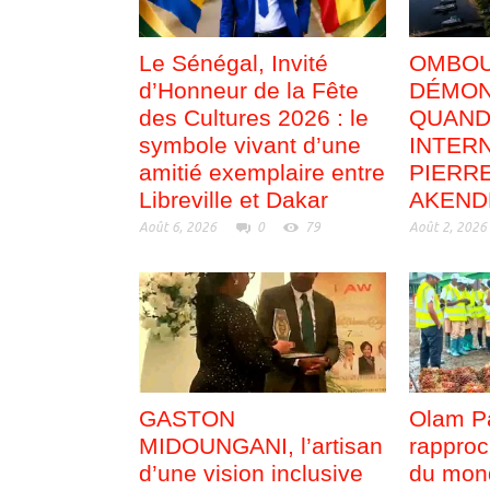
Le Sénégal, Invité
OMBOUÉ
d’Honneur de la Fête
DÉMON
des Cultures 2026 : le
QUAND
symbole vivant d’une
INTER
amitié exemplaire entre
PIERR
Libreville et Dakar
AKEND
Août 6, 2026
0
79
Août 2, 2026
GASTON
Olam P
MIDOUNGANI, l’artisan
rapproc
d’une vision inclusive
du mon