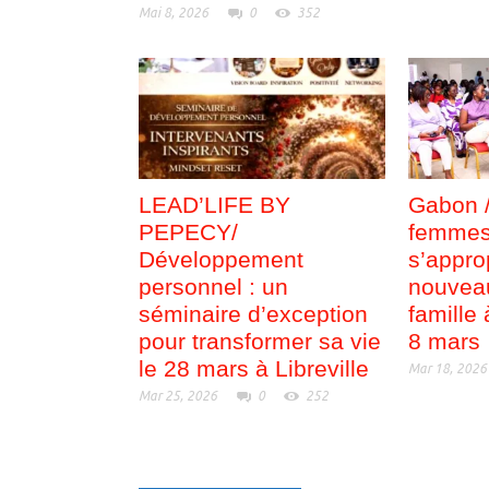
Mai 8, 2026
0
352
LEAD’LIFE BY
Gabon 
PEPECY/
femmes 
Développement
s’appro
personnel : un
nouvea
séminaire d’exception
famille
pour transformer sa vie
8 mars
le 28 mars à Libreville
Mar 18, 2026
Mar 25, 2026
0
252