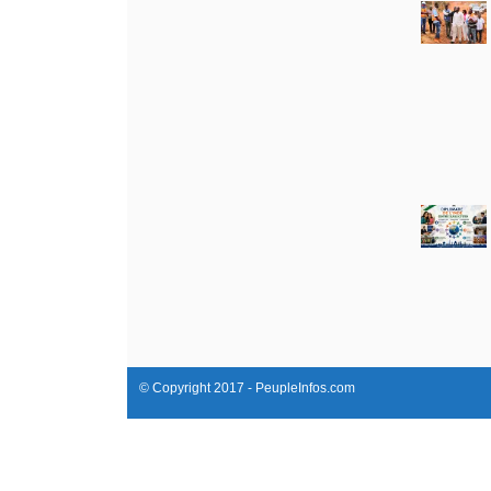
© Copyright 2017 - PeupleInfos.com