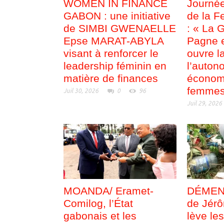
WOMEN IN FINANCE
Journée
GABON : une initiative
de la F
de SIMBI GWENAELLE
: « La 
Epse MARAT-ABYLA
Pagne e
visant à renforcer le
ouvre l
leadership féminin en
l’auton
matière de finances
économ
femmes
Juil 30, 2026
0
96
Juil 29, 2026
MOANDA/ Eramet-
DÉMENTI
Comilog, l’État
de Jérô
gabonais et les
lève le