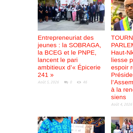
Entrepreneuriat des
TOURN
jeunes : la SOBRAGA,
PARLEM
la BCEG et le PNPE,
Haut-Nk
lancent le pari
liesse p
ambitieux d’« Épicerie
espoir 
241 »
Préside
l’Assem
Août 5, 2026
0
46
à la re
siens
Août 4, 2026