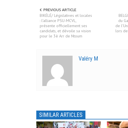
e
o
r
o
(
k
PREVIOUS ARTICLE
o
(
u
o
BIKÉLÉ/ Législatives et locales
BELG
v
u
: l'alliance PSU-MCVL,
du Ga
r
v
présente officiellement ses
de l'U
e
r
d
e
candidats, et dévoile sa vision
lors de
a
d
pour le 3è Arr de Ntoum
n
a
s
n
u
s
n
u
e
n
n
e
Valéry M
o
n
u
o
v
u
e
v
l
e
l
l
e
l
f
e
e
f
n
e
ê
n
t
ê
r
t
e
r
)
e
SIMILAR ARTICLES
)