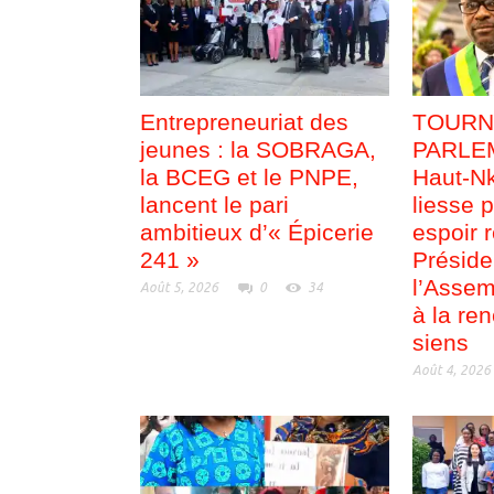
Entrepreneuriat des
TOURN
jeunes : la SOBRAGA,
PARLEM
la BCEG et le PNPE,
Haut-Nk
lancent le pari
liesse p
ambitieux d’« Épicerie
espoir 
241 »
Préside
l’Assem
Août 5, 2026
0
34
à la re
siens
Août 4, 2026