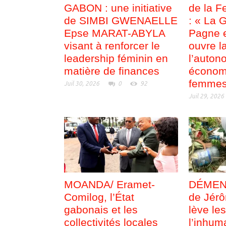
GABON : une initiative
de la F
de SIMBI GWENAELLE
: « La 
Epse MARAT-ABYLA
Pagne e
visant à renforcer le
ouvre l
leadership féminin en
l’auton
matière de finances
économ
femmes
Juil 30, 2026
0
92
Juil 29, 2026
MOANDA/ Eramet-
DÉMENTI
Comilog, l’État
de Jérô
gabonais et les
lève le
collectivités locales
l’inhum