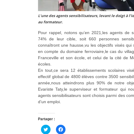
L’une des agents sensibilisateurs, levant le doigt à l’
au formateur.
Pour rappel, notons qu’en 2021,les agents de sen
74% de leur cible, soit 660 personnes sensibil
connaîtront une hausse,vu les objectifs visés qui 
en compte du domaine ferroviaire,le cas du villa
Franceville et son école, et celui de la cité de
écoles.
En tout,ce sera 12 établissements scolaires vi
effectif global de 4800 élèves contre 3500 sensibi
année,nous atteindrons plus 90% de notre obje
Evariste Taty,le superviseur et formateur qui n
agents sensibilisateurs sont choisis parmi des com
d’un emploi.
Partager :
C
C
l
l