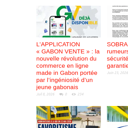
L’APPLICATION
SOBRAG
« GABON VENTE » : la
rumeurs
nouvelle révolution du
sécurit
commerce en ligne
garanti
made in Gabon portée
Juin 23, 202
par l’ingéniosité d’un
jeune gabonais
Juil 8, 2026
0
234