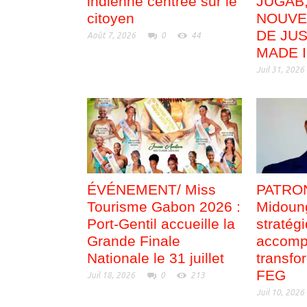
indienne centrée sur le
JUGAB
citoyen
NOUVE
DE JUS
Août 7, 2026
0
44
MADE 
Juil 31, 2026
ÉVÉNEMENT/ Miss
PATRON
Tourisme Gabon 2026 :
Midoung
Port-Gentil accueille la
stratég
Grande Finale
accomp
Nationale le 31 juillet
transfo
FEG
Juil 18, 2026
0
213
Juil 10, 2026