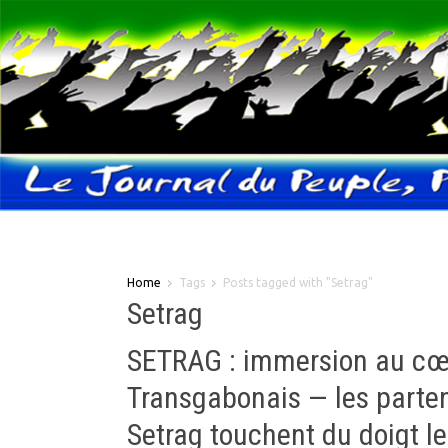
Home
Tags
Posts tagged with "Setrag"
Setrag
SETRAG : immersion au cœ
Transgabonais — les parten
Setrag touchent du doigt le