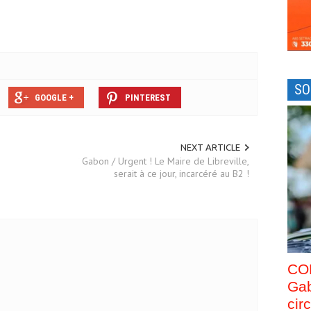
SO
GOOGLE +
PINTEREST
NEXT ARTICLE
Gabon / Urgent ! Le Maire de Libreville,
serait à ce jour, incarcéré au B2 !
CO
Gab
cir