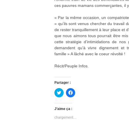
ces pauvres mamans commerçantes, il y a 
« Par la même occasion, un compatriote a
« qu’ils sont venus chercher du travail 
de rester tranquillement à leur place et 
que nous aimons tous pourrait être mis
cette stratégie d’intimidations de no
demandent qu’à vivre dignement et tr
famille » A lâché avec le coeur révolté !
Récit/Peuple Infos.
Partager :
C
C
l
l
i
i
q
q
u
u
J’aime ça :
e
e
z
z
chargement…
p
p
o
o
u
u