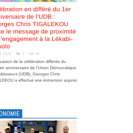
èbration en différé du 1er
iversaire de l’UDB :
orges Chris TIGALEKOU
te le message de proximité
d’engagement à la Lékabi-
olo
4, 2026
0
46
ccasion de la célébration différée du
er anniversaire de l’Union Démocratique
âtisseurs (UDB), Georges Chris
LEKOU a effectué une immersion auprès
.
ONOMIE