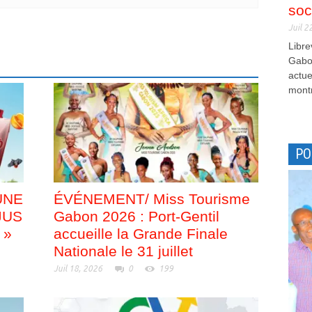
soc
Juil 2
Libre
Gabon
actue
montr
PO
UNE
ÉVÉNEMENT/ Miss Tourisme
JUS
Gabon 2026 : Port-Gentil
 »
accueille la Grande Finale
Nationale le 31 juillet
Juil 18, 2026
0
199