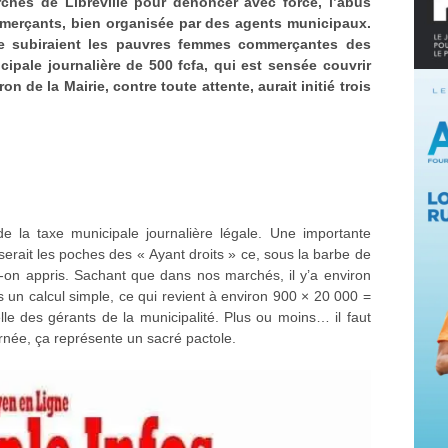
chés de Libreville pour dénoncer avec force, l’abus
ommerçants, bien organisée par des agents municipaux.
ue subiraient les pauvres femmes commerçantes des
ipale journalière de 500 fcfa, qui est sensée couvrir
on de la Mairie, contre toute attente, aurait initié trois
e la taxe municipale journalière légale. Une importante
serait les poches des « Ayant droits » ce, sous la barbe de
A-t-on appris. Sachant que dans nos marchés, il y’a environ
 un calcul simple, ce qui revient à environ 900 × 20 000 =
lle des gérants de la municipalité. Plus ou moins… il faut
née, ça représente un sacré pactole.