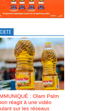
CIETE
MMUNIQUÉ : Olam Palm
on réagit à une vidéo
culant sur les réseaux