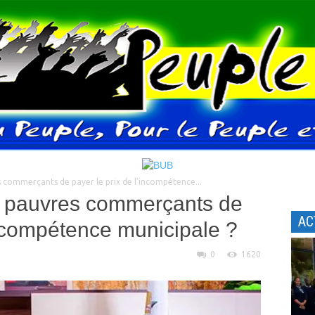
 commerçants de payer le prix de l’incompétence...
x pauvres commerçants de
AC
incompétence municipale ?
0
1620