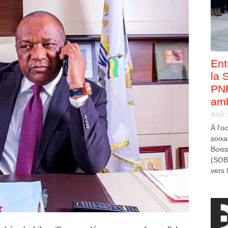
Ent
la 
PNP
amb
Août 
À l'o
soixa
Bois
(SOB
vers l