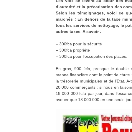
Les voix se lèvent au cœur des mar
d’autorité et la précarisation des c
Selon les témoignages, voici ce q
marchés : En dehors de la taxe munic
tous les services de nettoyage, le patr
autres taxes, A savoir :
– 300fca pour la sécurité
– 300fca propriété
– 300fca pour l’occupation des places.
En gros, 900 fcfa, presque le double d
manne financière dont le point de chute 
la trésorerie municipales et de l’Etat. 
20 000 commerçants ; si nous en faisons
18 000 000 fcfa par jour, dans l’escarce
avouer que 18.000.000 en une seule jour