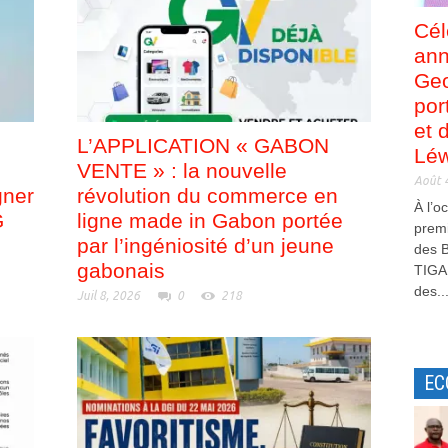
Cél
ann
Ge
por
et 
L’APPLICATION « GABON
Léw
VENTE » : la nouvelle
Août 
gner
révolution du commerce en
À l’o
G
ligne made in Gabon portée
premi
par l’ingéniosité d’un jeune
des B
gabonais
TIGA
des..
Juil 8, 2026
0
218
EC