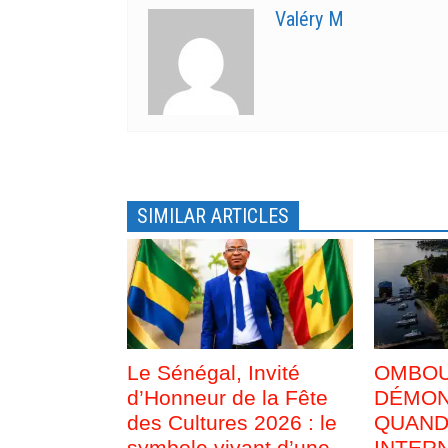
n
u
e
n
Valéry M
n
e
o
n
u
o
v
u
e
v
l
e
l
l
e
l
f
e
e
f
n
e
ê
n
t
ê
r
t
e
r
SIMILAR ARTICLES
)
e
)
Le Sénégal, Invité
OMBOUÉ
d’Honneur de la Fête
DÉMON
des Cultures 2026 : le
QUAND
symbole vivant d’une
INTER