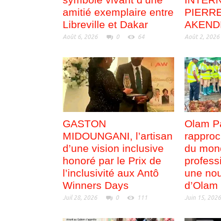
amitié exemplaire entre
PIERR
Libreville et Dakar
AKEND
Août 6, 2026
0
64
Août 2, 2026
GASTON
Olam P
MIDOUNGANI, l’artisan
rapproc
d’une vision inclusive
du mon
honoré par le Prix de
profess
l’inclusivité aux Antô
une nou
Winners Days
d’Olam
Juil 28, 2026
0
111
Juin 15, 202