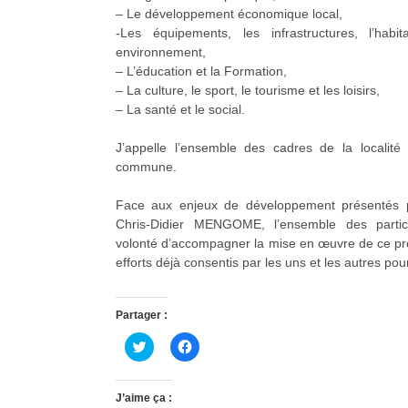
– Le développement économique local,
-Les équipements, les infrastructures, l’habit
environnement,
– L’éducation et la Formation,
– La culture, le sport, le tourisme et les loisirs,
– La santé et le social.
J’appelle l’ensemble des cadres de la localité 
commune.
Face aux enjeux de développement présentés
Chris-Didier MENGOME, l’ensemble des partic
volonté d’accompagner la mise en œuvre de ce proje
efforts déjà consentis par les uns et les autres pou
Partager :
C
C
l
l
i
i
q
q
u
u
J’aime ça :
e
e