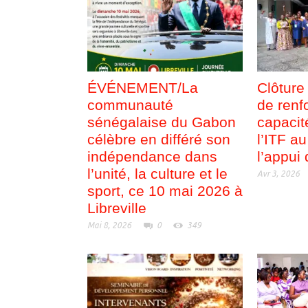
ÉVÉNEMENT/La
Clôture
communauté
de renf
sénégalaise du Gabon
capacit
célèbre en différé son
l’ITF a
indépendance dans
l’appu
l’unité, la culture et le
Avr 3, 2026
sport, ce 10 mai 2026 à
Libreville
Mai 8, 2026
0
349