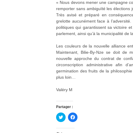
« Nous devons mener une campagne conjo
remporter sans ambiguïté les élections 
Très avisé et préparé en conséquence,
grelotte aucunément face à l’adversité.
politiques qui garantissent sa victoire 
parlement, ainsi qu’à la municipalité d
Les couleurs de la nouvelle alliance ent
Maintenant, Bilie-By-Nze se doit de m
nouvelle approche du contrat de confi
circonscription administrative afin d
germination des fruits de la philosophie
plus loin…
Valéry M
Partager :
C
C
l
l
i
i
q
q
u
u