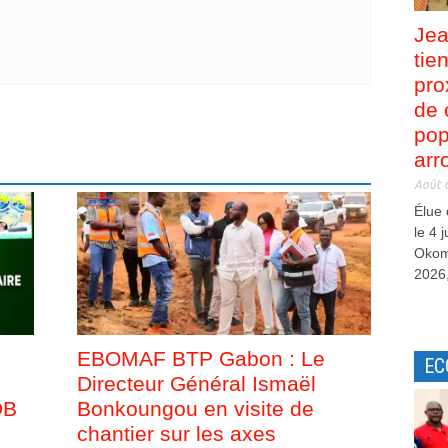
Jea
tie
pro
de 
pop
arr
Août 
Élue
le 4 
Okom
2026,
EBOMAF BTP Gabon : Le
EC
Directeur Général Ismaël
DB
Bonkoungou en visite de
chantier sur les axes