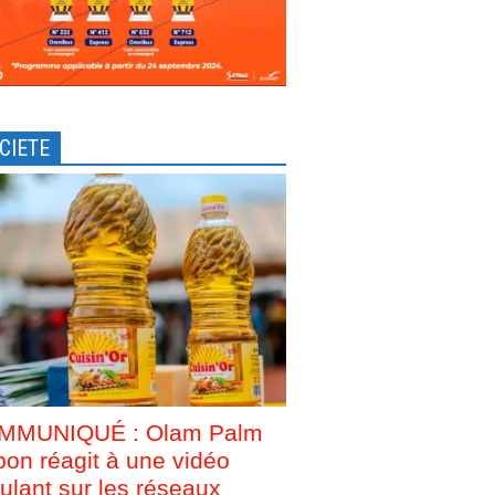
CIETE
MMUNIQUÉ : Olam Palm
on réagit à une vidéo
culant sur les réseaux