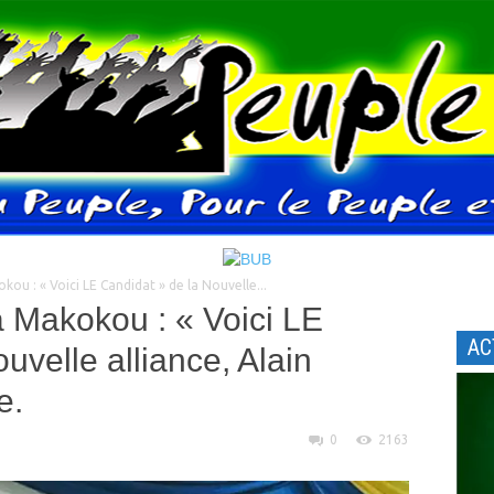
ou : « Voici LE Candidat » de la Nouvelle...
à Makokou : « Voici LE
AC
uvelle alliance, Alain
e.
0
2163