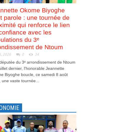
nnette Okome Biyoghe
nt parole : une tournée de
ximité qui renforce le lien
confiance avec les
ulations du 3ᵉ
ondissement de Ntoum
6, 2026
0
34
 députée du 3ᵉ arrondissement de Ntoum
juillet dernier, l'honorable Jeannette
e Biyoghe boucle, ce samedi 8 août
 une vaste tournée...
ONOMIE