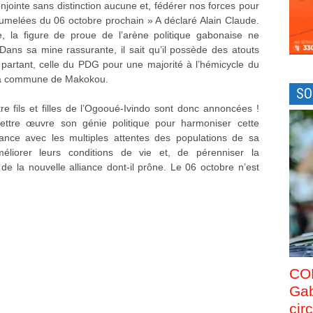
inte sans distinction aucune et, fédérer nos forces pour
jumelées du 06 octobre prochain » A déclaré Alain Claude.
 la figure de proue de l’arène politique gabonaise ne
 Dans sa mine rassurante, il sait qu’il possède des atouts
et partant, celle du PDG pour une majorité à l’hémicycle du
e la commune de Makokou.
SO
re fils et filles de l’Ogooué-Ivindo sont donc annoncées !
ettre œuvre son génie politique pour harmoniser cette
ance avec les multiples attentes des populations de sa
’améliorer leurs conditions de vie et, de pérenniser la
 de la nouvelle alliance dont-il prône. Le 06 octobre n’est
CO
Gab
cir