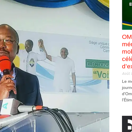
OMB
mém
mob
cél
d’e
Août 
Le m
jour
d'Om
l'Éti