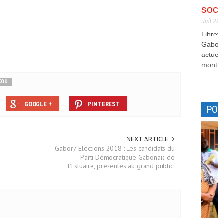
soc
Juil 2
Libre
Gabon
actue
montr
KOU
GOOGLE +
PINTEREST
PO
NEXT ARTICLE
Gabon/ Elections 2018 : Les candidats du
Parti Démocratique Gabonais de
l'Estuaire, présentés au grand public.