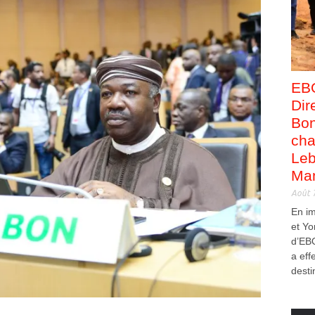
EB
Dir
Bon
cha
Leb
Man
Août 
En i
et Yo
d’EB
a eff
desti