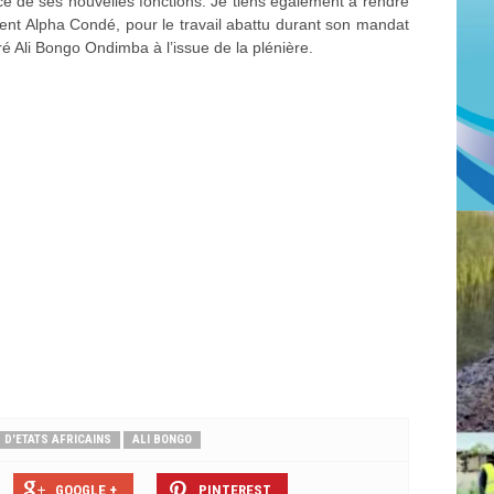
ice de ses nouvelles fonctions. Je tiens également à rendre
nt Alpha Condé, pour le travail abattu durant son mandat
aré Ali Bongo Ondimba à l’issue de la plénière.
 D'ETATS AFRICAINS
ALI BONGO
GOOGLE +
PINTEREST