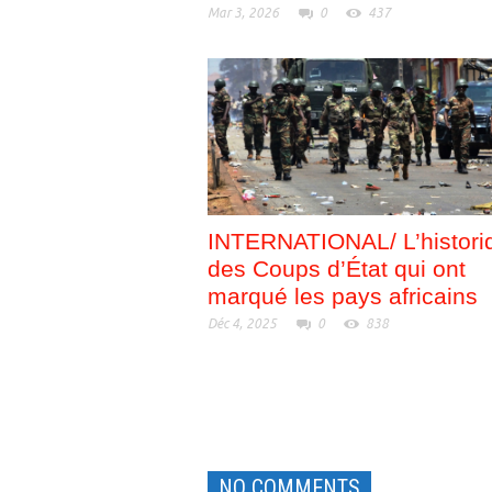
Mar 3, 2026
0
437
INTERNATIONAL/ L’histori
des Coups d’État qui ont
marqué les pays africains
Déc 4, 2025
0
838
NO COMMENTS