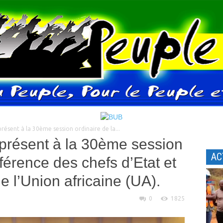
présent à la 30ème session ordinaire de la...
 présent à la 30ème session
AC
férence des chefs d’Etat et
 l’Union africaine (UA).
0
1825