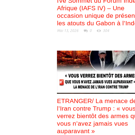
IVe Sommet du Forum Ind
Afrique (IAFS IV) – Une
occasion unique de présen
les atouts du Gabon à l’In
Mai 13, 2026
0
304
ETRANGER/ La menace d
l’Iran contre Trump : « vou
verrez bientôt des armes 
vous n’avez jamais vues
auparavant »