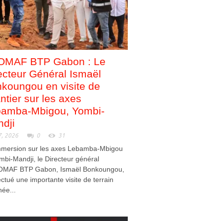
OMAF BTP Gabon : Le
ecteur Général Ismaël
koungou en visite de
ntier sur les axes
amba-Mbigou, Yombi-
dji
7, 2026
0
31
mmersion sur les axes Lebamba-Mbigou
mbi-Mandji, le Directeur général
OMAF BTP Gabon, Ismaël Bonkoungou,
ectué une importante visite de terrain
née...