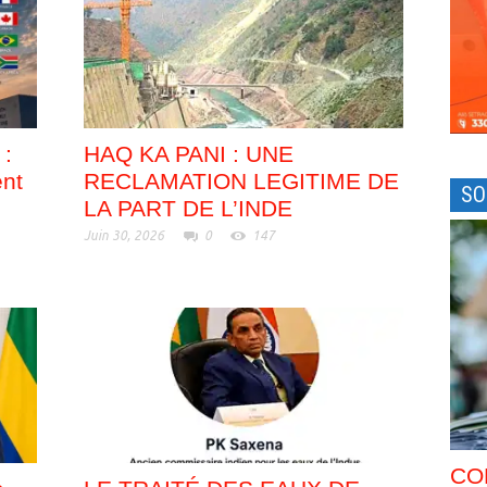
 :
HAQ KA PANI : UNE
ent
RECLAMATION LEGITIME DE
SO
LA PART DE L’INDE
Juin 30, 2026
0
147
CO