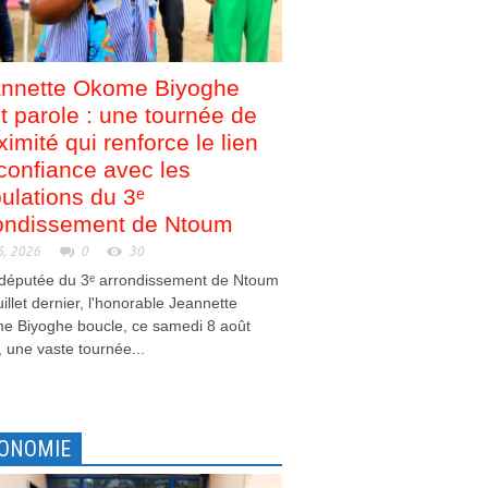
nnette Okome Biyoghe
nt parole : une tournée de
ximité qui renforce le lien
confiance avec les
ulations du 3ᵉ
ondissement de Ntoum
6, 2026
0
30
 députée du 3ᵉ arrondissement de Ntoum
juillet dernier, l'honorable Jeannette
e Biyoghe boucle, ce samedi 8 août
 une vaste tournée...
ONOMIE