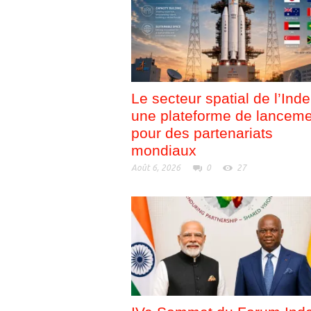
e
r
)
e
)
Le secteur spatial de l’Inde
une plateforme de lancem
pour des partenariats
mondiaux
Août 6, 2026
0
27