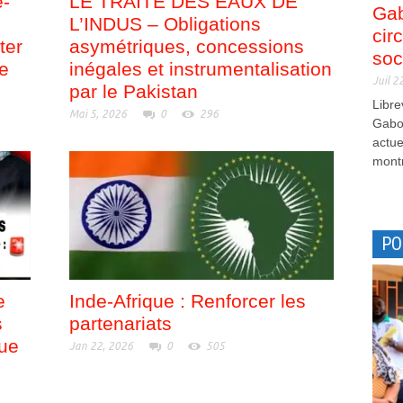
e-
LE TRAITÉ DES EAUX DE
Gab
L’INDUS – Obligations
cir
ter
asymétriques, concessions
soc
de
inégales et instrumentalisation
Juil 2
par le Pakistan
Libre
Mai 5, 2026
0
296
Gabon
actue
montr
PO
e
Inde-Afrique : Renforcer les
s
partenariats
que
Jan 22, 2026
0
505