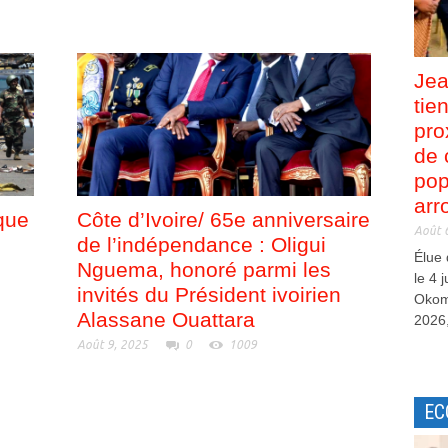
Jea
tie
pro
de 
pop
arr
que
Côte d’Ivoire/ 65e anniversaire
Août 
de l’indépendance : Oligui
Élue
Nguema, honoré parmi les
le 4 
invités du Président ivoirien
Okom
Alassane Ouattara
2026,
Août 9, 2025
0
1009
EC