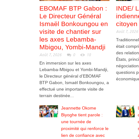
EBOMAF BTP Gabon :
INDE/ L
Le Directeur Général
indienn
Ismaël Bonkoungou en
citoyen
visite de chantier sur
Août 7, 2026
les axes Lebamba-
Traditionne
Mbigou, Yombi-Mandji
était compr
des relation
Août 7, 2026
0
18
États, prin
En immersion sur les axes
négociation
Lebamba-Mbigou et Yombi-Mandji,
questions po
le Directeur général d’EBOMAF
économique
BTP Gabon, Ismaël Bonkoungou, a
effectué une importante visite de
terrain destinée...
Jeannette Okome
Biyoghe tient parole :
une tournée de
proximité qui renforce le
lien de confiance avec