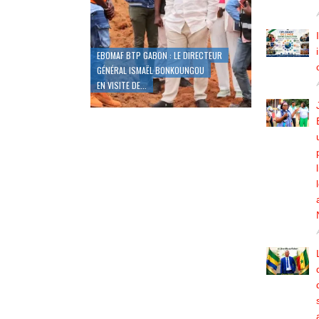
EBOMAF BTP GABON : LE DIRECTEUR
GÉNÉRAL ISMAËL BONKOUNGOU
INDE/ LA DIPLOMA
EN VISITE DE...
CENTRÉE SUR LE 