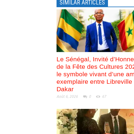
SIMILAR ARTICLES
ê
n
t
ê
r
t
e
r
)
e
)
Le Sénégal, Invité d’Honne
de la Fête des Cultures 20
le symbole vivant d’une am
exemplaire entre Libreville 
Dakar
Août 6, 2026
0
67