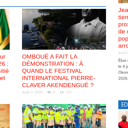
Jea
tie
pro
de 
pop
arr
Août 
ur
OMBOUÉ A FAIT LA
Élue
26 :
DÉMONSTRATION : À
le 4 
itié
QUAND LE FESTIVAL
Okom
et
INTERNATIONAL PIERRE-
2026,
CLAVER AKENDENGUÉ ?
Août 2, 2026
0
143
EC