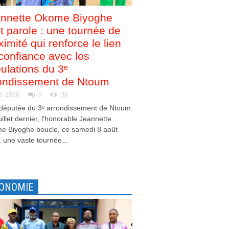
nnette Okome Biyoghe
nt parole : une tournée de
ximité qui renforce le lien
confiance avec les
ulations du 3ᵉ
ondissement de Ntoum
6, 2026
0
36
 députée du 3ᵉ arrondissement de Ntoum
juillet dernier, l'honorable Jeannette
e Biyoghe boucle, ce samedi 8 août
 une vaste tournée...
ONOMIE