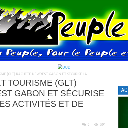
SME (GLT) RACHÈTE NEWREST GABON ET SÉCURISE LA
T TOURISME (GLT)
AC
ST GABON ET SÉCURISE
ES ACTIVITÉS ET DE
0
591