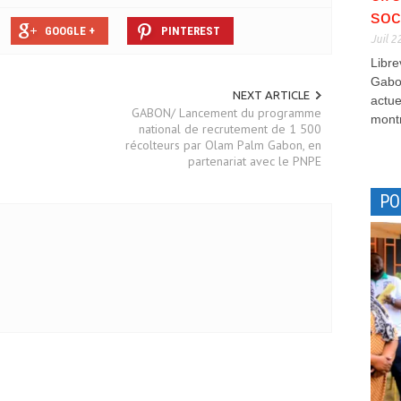
soc
GOOGLE +
PINTEREST
Juil 2
Libre
Gabon
NEXT ARTICLE
actue
GABON/ Lancement du programme
montr
national de recrutement de 1 500
récolteurs par Olam Palm Gabon, en
partenariat avec le PNPE
PO