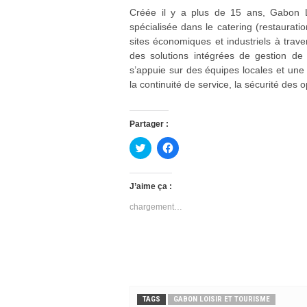
Créée il y a plus de 15 ans, Gabon L
spécialisée dans le catering (restauratio
sites économiques et industriels à trave
des solutions intégrées de gestion de 
s’appuie sur des équipes locales et une 
la continuité de service, la sécurité des o
Partager :
C
C
l
l
i
i
q
q
u
u
J’aime ça :
e
e
z
z
chargement…
p
p
o
o
u
u
r
r
p
p
a
a
r
r
t
t
a
a
g
g
e
e
TAGS
GABON LOISIR ET TOURISME
r
r