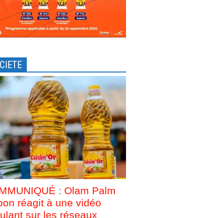
CIETE
MMUNIQUÉ : Olam Palm
on réagit à une vidéo
culant sur les réseaux