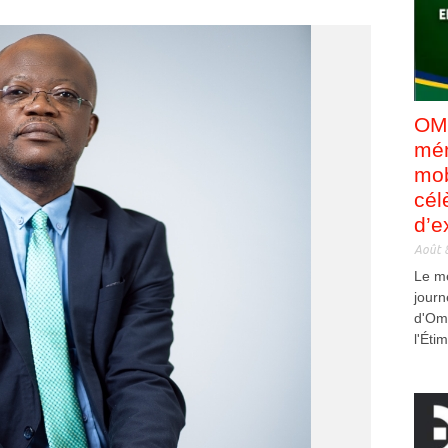
OMB
mém
mob
cél
d’e
Août 
Le m
jour
d'Om
l'Éti