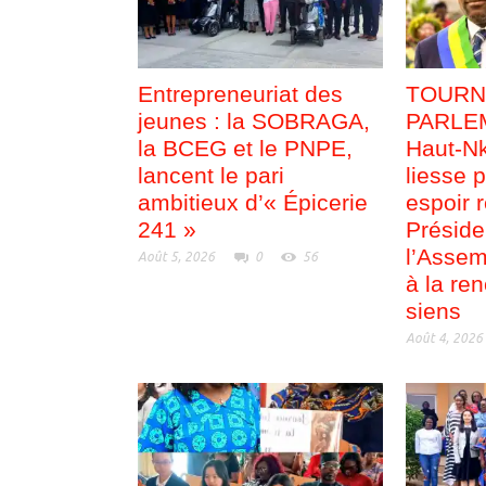
Entrepreneuriat des
TOURN
jeunes : la SOBRAGA,
PARLEM
la BCEG et le PNPE,
Haut-Nk
lancent le pari
liesse p
ambitieux d’« Épicerie
espoir 
241 »
Préside
l’Assem
Août 5, 2026
0
56
à la re
siens
Août 4, 2026