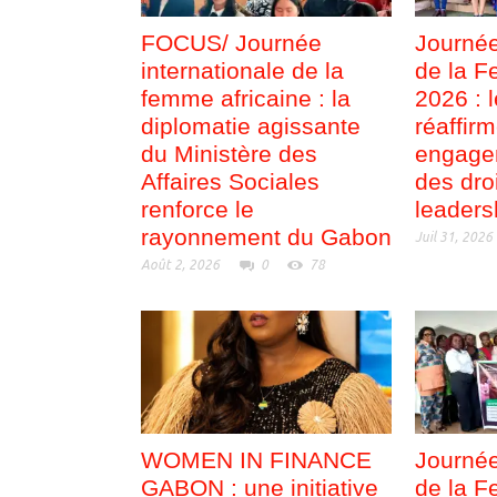
FOCUS/ Journée
Journée
internationale de la
de la F
femme africaine : la
2026 : 
diplomatie agissante
réaffir
du Ministère des
engage
Affaires Sociales
des dro
renforce le
leaders
rayonnement du Gabon
Juil 31, 2026
Août 2, 2026
0
78
WOMEN IN FINANCE
Journée
GABON : une initiative
de la F