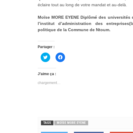
éclaire tout au long de votre mandat et au-delà.
Moïse MORE EYENE Diplômé des universités d
l’institut d’administration des entreprise
politique de la Commune de Ntoum.
Partager :
C
C
l
l
i
i
q
q
u
u
J’aime ça :
e
e
z
z
chargement…
p
p
o
o
u
u
r
r
p
p
a
a
r
r
t
t
a
a
g
g
e
e
TAGS
MOÏSE MORE EYENE
r
r
s
s