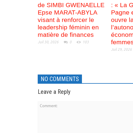
de SIMBI GWENAELLE
: « La 
Epse MARAT-ABYLA
Pagne e
visant à renforcer le
ouvre l
leadership féminin en
l’auton
matière de finances
économ
femmes
Juil 30, 2026
0
103
Juil 29, 2026
NO COMMENTS
Leave a Reply