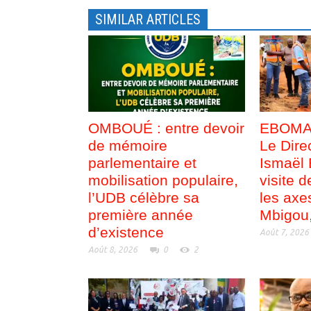
r
t
e
r
SIMILAR ARTICLES
)
e
)
OMBOUÉ : entre devoir
EBOMAF
de mémoire
Le Dire
parlementaire et
Ismaël
mobilisation populaire,
visite d
l’UDB célèbre sa
les ax
première année
Mbigou
d’existence
Août 7, 2026
Août 8, 2026
0
2