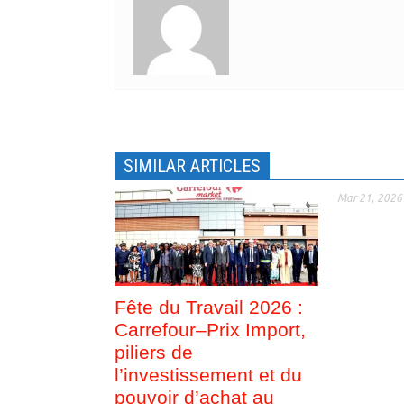
e
v
l
e
l
l
e
l
f
e
e
f
n
e
ê
n
t
ê
r
t
e
r
)
e
)
SIMILAR ARTICLES
Mar 21, 2026
Fête du Travail 2026 :
Carrefour–Prix Import,
piliers de
l’investissement et du
pouvoir d’achat au