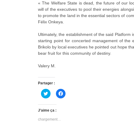
« The Welfare State is dead, the future of our loc
will of the executives to pool their energies alongs
to promote the land in the essential sectors of c
Félix Onkeya.
Ultimately, the establishment of the said Platform i
starting point for concerted management of the e
Brikolo by local executives he pointed out hope that
bear fruit for this community of destiny.
Valery M.
Partager :
C
C
l
l
i
i
q
q
u
u
J’aime ça :
e
e
z
z
chargement…
p
p
o
o
u
u
r
r