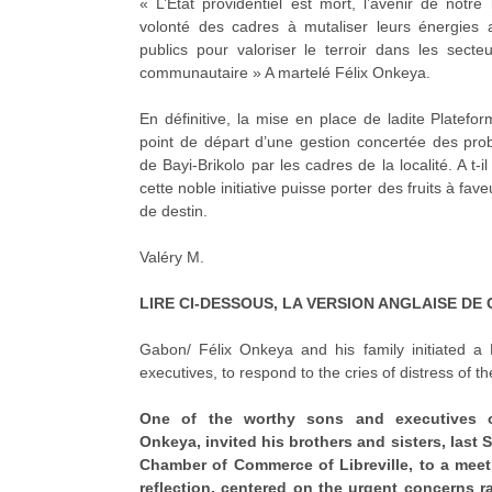
« L’Etat providentiel est mort, l’avenir de notre
volonté des cadres à mutaliser leurs énergies 
publics pour valoriser le terroir dans les secte
communautaire » A martelé Félix Onkeya.
En définitive, la mise en place de ladite Platefor
point de départ d’une gestion concertée des prob
de Bayi-Brikolo par les cadres de la localité. A t-
cette noble initiative puisse porter des fruits à f
de destin.
Valéry M.
LIRE CI-DESSOUS, LA VERSION ANGLAISE DE
Gabon/ Félix Onkeya and his family initiated a P
executives, to respond to the cries of distress of th
One of the worthy sons and executives of
Onkeya, invited his brothers and sisters, last S
Chamber of Commerce of Libreville, to a mee
reflection, centered on the urgent concerns r