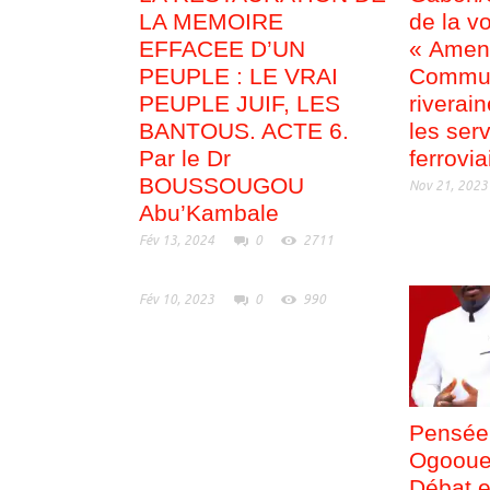
LA MEMOIRE
de la vo
EFFACEE D’UN
« Amen
PEUPLE : LE VRAI
Commu
PEUPLE JUIF, LES
riverai
BANTOUS. ACTE 6.
les ser
Par le Dr
ferrovia
BOUSSOUGOU
Nov 21, 2023
Abu’Kambale
Fév 13, 2024
0
2711
Fév 10, 2023
0
990
Pensée 
Ogooue
Débat e