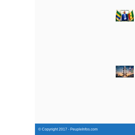
© Copyright 2017 - PeupleInfos.com