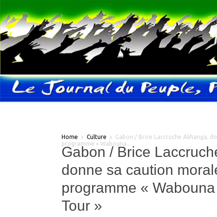
Home
Culture
Gabon / Brice Laccruche Alihanga, d
programme « Wabouna...
Gabon / Brice Laccruch
donne sa caution moral
programme « Wabouna 
Tour »