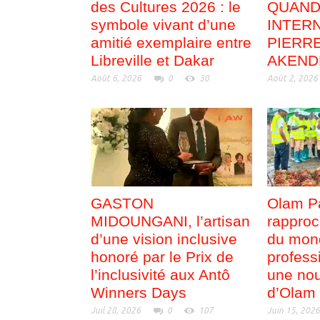
des Cultures 2026 : le
QUAND
symbole vivant d’une
INTER
amitié exemplaire entre
PIERR
Libreville et Dakar
AKEND
Août 6, 2026
0
30
Août 2, 2026
GASTON
Olam P
MIDOUNGANI, l’artisan
rapproc
d’une vision inclusive
du mon
honoré par le Prix de
profess
l’inclusivité aux Antô
une nou
Winners Days
d’Olam
Juil 28, 2026
0
107
Juin 15, 202