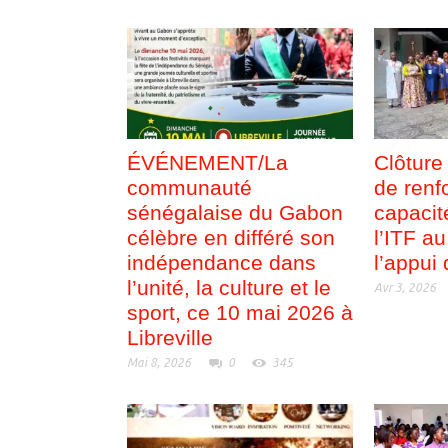
ÉVÉNEMENT/La
Clôture
communauté
de renf
sénégalaise du Gabon
capacit
célèbre en différé son
l’ITF a
indépendance dans
l’appu
l’unité, la culture et le
Avr 3, 2026
sport, ce 10 mai 2026 à
Libreville
Mai 8, 2026
0
345