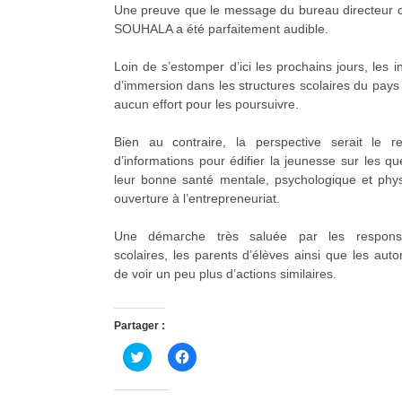
Une preuve que le message du bureau directeur 
SOUHALA a été parfaitement audible.
Loin de s’estomper d’ici les prochains jours, les in
d’immersion dans les structures scolaires du pay
aucun effort pour les poursuivre.
Bien au contraire, la perspective serait le r
d’informations pour édifier la jeunesse sur les qu
leur bonne santé mentale, psychologique et ph
ouverture à l’entrepreneuriat.
Une démarche très saluée par les responsab
scolaires, les parents d’élèves ainsi que les auto
de voir un peu plus d’actions similaires.
Partager :
C
C
l
l
i
i
q
q
u
u