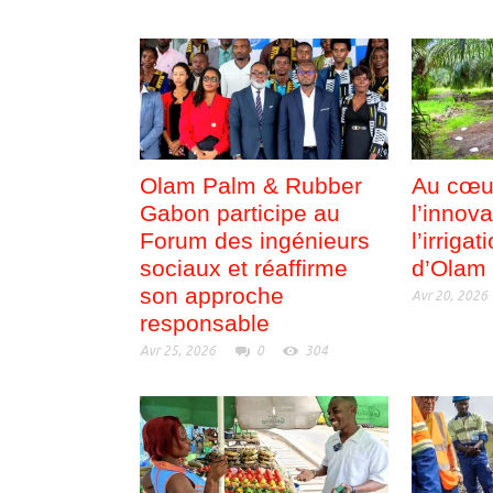
Olam Palm & Rubber
Au cœu
Gabon participe au
l’innova
Forum des ingénieurs
l’irrigat
sociaux et réaffirme
d’Olam
son approche
Avr 20, 2026
responsable
Avr 25, 2026
0
304