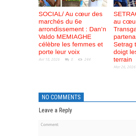
SOCIAL/ Au cœur des
SETRAG
marchés du 6e
au cœu
arrondissement : Dan’n
Transg
Valdo MEMIAGHE
partena
célèbre les femmes et
Setrag 
porte leur voix
doigt le
terrain
Avr 18, 2026
0
244
Mar 26, 2026
NO COMMENTS
Leave a Reply