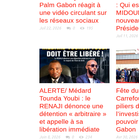
Palm Gabon réagit à
: Qui e
une vidéo circulant sur
MIDOUN
les réseaux sociaux
nouvea
Préside
Juil 22, 2026
0
195
Juil 11, 2026
ALERTE/ Médard
Fête du
Tounda Youbi : le
Carrefo
RENAJI dénonce une
piliers 
détention « arbitraire »
l’inves
et appelle à sa
pouvoir
libération immédiate
Gabon
Juin 8, 2026
0
234
Avr 30, 2026