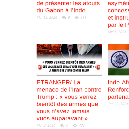
de présenter les atouts
asymétr
du Gabon à l’Inde
concess
et inst
Mai 13, 2026
0
299
par le 
Mai 5, 2026
ETRANGER/ La
Inde-Afr
menace de l’Iran contre
Renforc
Trump : « vous verrez
partena
bientôt des armes que
Jan 22, 2026
vous n’avez jamais
vues auparavant »
Mar 3, 2026
0
435