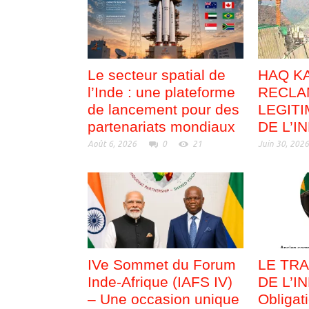
Le secteur spatial de
HAQ KA
l’Inde : une plateforme
RECLA
de lancement pour des
LEGITI
partenariats mondiaux
DE L’I
Août 6, 2026
0
21
Juin 30, 202
IVe Sommet du Forum
LE TRA
Inde-Afrique (IAFS IV)
DE L’I
– Une occasion unique
Obligat