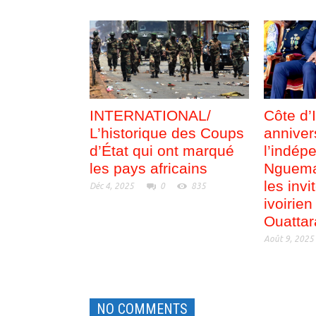
INTERNATIONAL/
Côte d’
L’historique des Coups
anniver
d’État qui ont marqué
l’indép
les pays africains
Nguema
les inv
Déc 4, 2025
0
835
ivoirie
Ouattar
Août 9, 2025
NO COMMENTS