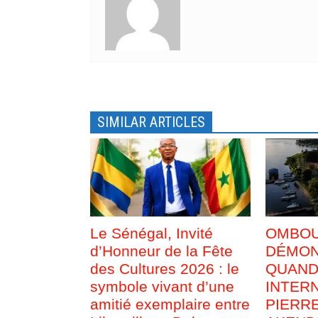
u
o
v
u
e
v
l
e
l
l
e
l
f
e
e
f
n
e
ê
n
t
ê
r
t
e
r
SIMILAR ARTICLES
)
e
)
Le Sénégal, Invité
OMBOUÉ
d’Honneur de la Fête
DÉMON
des Cultures 2026 : le
QUAND
symbole vivant d’une
INTER
amitié exemplaire entre
PIERR