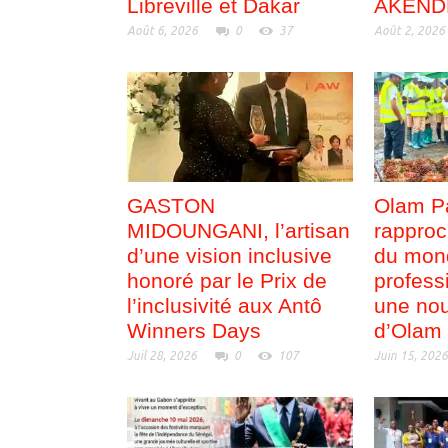
Libreville et Dakar
AKEND
Août 6, 2026
0
37
Août 2, 2026
GASTON
Olam P
MIDOUNGANI, l’artisan
rapproc
d’une vision inclusive
du mon
honoré par le Prix de
profess
l’inclusivité aux Antô
une nou
Winners Days
d’Olam
Juil 28, 2026
0
107
Juin 15, 202