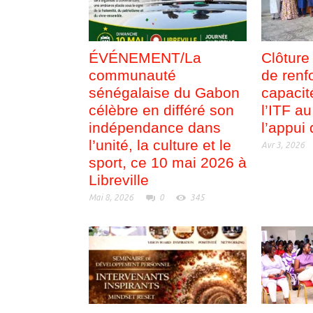
ÉVÉNEMENT/La
Clôture
communauté
de renf
sénégalaise du Gabon
capacit
célèbre en différé son
l’ITF a
indépendance dans
l’appu
l’unité, la culture et le
Avr 3, 2026
sport, ce 10 mai 2026 à
Libreville
Mai 8, 2026
0
345