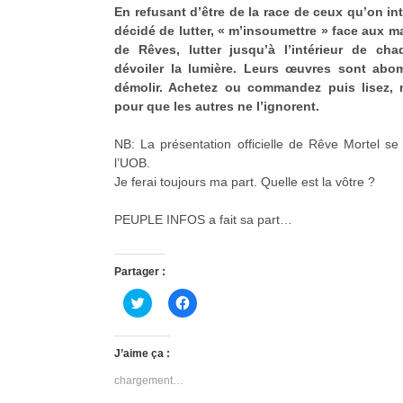
En refusant d’être de la race de ceux qu’on int
décidé de lutter, « m’insoumettre » face aux 
de Rêves, lutter jusqu’à l’intérieur de ch
dévoiler la lumière. Leurs œuvres sont abomi
démolir. Achetez ou commandez puis lisez, 
pour que les autres ne l’ignorent.
NB: La présentation officielle de Rêve Mortel se
l’UOB.
Je ferai toujours ma part. Quelle est la vôtre ?
PEUPLE INFOS a fait sa part…
Partager :
C
C
l
l
i
i
q
q
u
u
J’aime ça :
e
e
z
z
chargement…
p
p
o
o