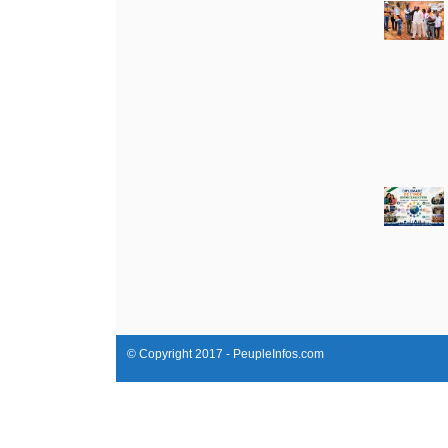
© Copyright 2017 - PeupleInfos.com