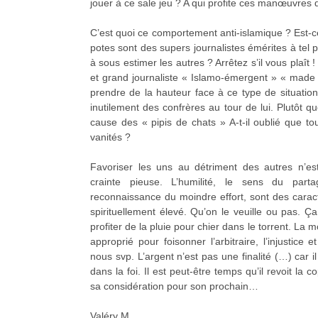
jouer à ce sale jeu ? A qui profite ces manœuvres d
C’est quoi ce comportement anti-islamique ? Est-
potes sont des supers journalistes émérites à tel 
à sous estimer les autres ? Arrêtez s’il vous plaît ! 
et grand journaliste « Islamo-émergent » « made 
prendre de la hauteur face à ce type de situation 
inutilement des confrères au tour de lui. Plutôt q
cause des « pipis de chats » A-t-il oublié que tou
vanités ?
Favoriser les uns au détriment des autres n’e
crainte pieuse. L’humilité, le sens du parta
reconnaissance du moindre effort, sont des cara
spirituellement élevé. Qu’on le veuille ou pas. Ç
profiter de la pluie pour chier dans le torrent. La 
approprié pour foisonner l’arbitraire, l’injustice e
nous svp. L’argent n’est pas une finalité (…) car 
dans la foi. Il est peut-être temps qu’il revoit la 
sa considération pour son prochain…
Valéry M