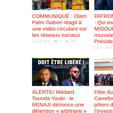
COMMUNIQUÉ : Olam
PATRO
Palm Gabon réagit à
: Qui e
une vidéo circulant sur
MIDOUN
les réseaux sociaux
nouvea
Préside
Juil 22, 2026
0
206
Juil 11, 2026
ALERTE/ Médard
Fête du
Tounda Youbi : le
Carrefo
RENAJI dénonce une
piliers 
détention « arbitraire »
l’inves