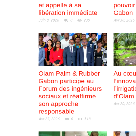
et appelle à sa
pouvoir
libération immédiate
Gabon
Juin 8, 2026
0
239
Avr 30, 2026
Olam Palm & Rubber
Au cœu
Gabon participe au
l’innova
Forum des ingénieurs
l’irrigat
sociaux et réaffirme
d’Olam
son approche
Avr 20, 2026
responsable
Avr 25, 2026
0
318