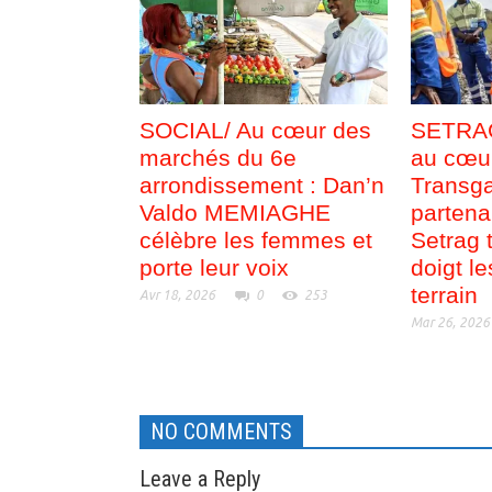
SOCIAL/ Au cœur des
SETRAG
marchés du 6e
au cœu
arrondissement : Dan’n
Transg
Valdo MEMIAGHE
partena
célèbre les femmes et
Setrag 
porte leur voix
doigt le
terrain
Avr 18, 2026
0
253
Mar 26, 2026
NO COMMENTS
Leave a Reply