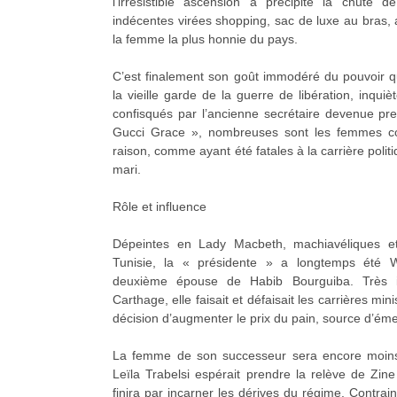
l’irrésistible ascension a précipité la chute 
indécentes virées shopping, sac de luxe au bras, 
la femme la plus honnie du pays.
C’est finalement son goût immodéré du pouvoir qu
la vieille garde de la guerre de libération, inquiè
confisqués par l’ancienne secrétaire devenue 
Gucci Grace », nombreuses sont les femmes co
raison, comme ayant été fatales à la carrière polit
mari.
Rôle et influence
Dépeintes en Lady Macbeth, machiavéliques et
Tunisie, la « présidente » a longtemps été 
deuxième épouse de Habib Bourguiba. Très i
Carthage, elle faisait et défaisait les carrières mini
décision d’augmenter le prix du pain, source d’ém
La femme de son successeur sera encore moins
Leïla Trabelsi espérait prendre la relève de Zine 
finira par incarner les dérives du régime. Contrain