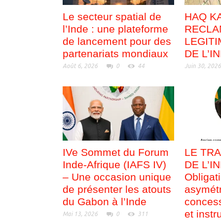
Le secteur spatial de
HAQ KA
l’Inde : une plateforme
RECLA
de lancement pour des
LEGITI
partenariats mondiaux
DE L’I
Août 6, 2026
0
44
Juin 30, 202
IVe Sommet du Forum
LE TRA
Inde-Afrique (IAFS IV)
DE L’I
– Une occasion unique
Obligat
de présenter les atouts
asymétr
du Gabon à l’Inde
concess
et inst
Mai 13, 2026
0
311