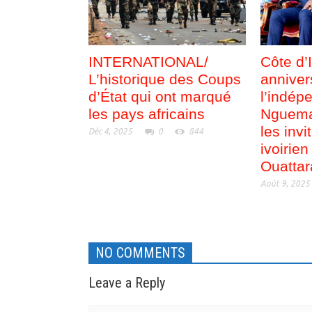
INTERNATIONAL/
Côte d’
L’historique des Coups
anniver
d’État qui ont marqué
l’indép
les pays africains
Nguema
les inv
Déc 4, 2025
0
844
ivoirie
Ouattar
Août 9, 2025
NO COMMENTS
Leave a Reply