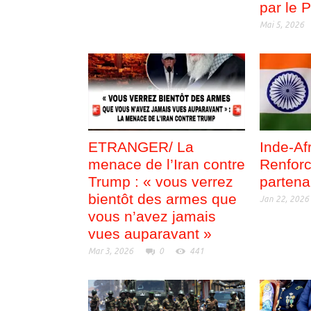
par le 
Mai 5, 2026
ETRANGER/ La
Inde-Afr
menace de l’Iran contre
Renforc
Trump : « vous verrez
partena
bientôt des armes que
Jan 22, 2026
vous n’avez jamais
vues auparavant »
Mar 3, 2026
0
441