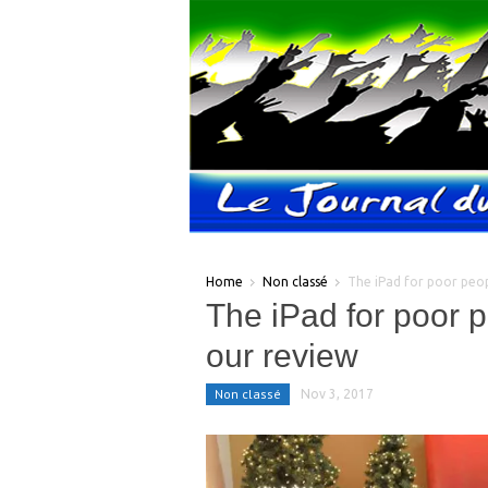
Home
Non classé
The iPad for poor peopl
The iPad for poor p
our review
Non classé
Nov 3, 2017