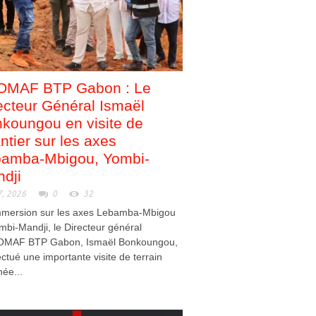
OMAF BTP Gabon : Le
ecteur Général Ismaël
koungou en visite de
ntier sur les axes
amba-Mbigou, Yombi-
dji
7, 2026
0
32
mmersion sur les axes Lebamba-Mbigou
mbi-Mandji, le Directeur général
OMAF BTP Gabon, Ismaël Bonkoungou,
ectué une importante visite de terrain
née...