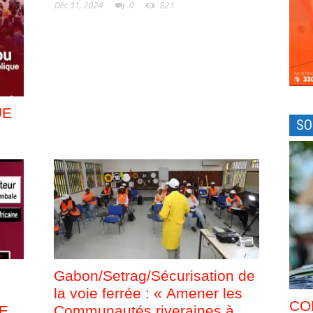
Déc 31, 2024
0
821
UE
SO
Gabon/Setrag/Sécurisation de
la voie ferrée : « Amener les
CO
LE
Communautés riveraines à