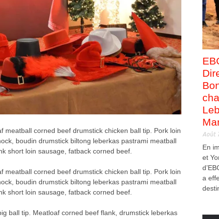
EB
Dir
Bon
cha
Leb
Man
 meatball corned beef drumstick chicken ball tip. Pork loin
Août 
hock, boudin drumstick biltong leberkas pastrami meatball
En i
ank short loin sausage, fatback corned beef.
et Yo
d’EB
 meatball corned beef drumstick chicken ball tip. Pork loin
a eff
hock, boudin drumstick biltong leberkas pastrami meatball
desti
ank short loin sausage, fatback corned beef.
ig ball tip. Meatloaf corned beef flank, drumstick leberkas