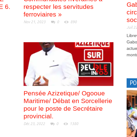
Gab
E 6.
respecter les servitudes
cir
ferroviaires »
soc
Nov 21, 2023
0
890
Juil 2
Libre
Gabon
actue
montr
PO
Pensée Azizetique/ Ogooue
Maritime/ Débat en Sorcellerie
pour le poste de Secrétaire
provincial.
Déc 23, 2022
0
1380