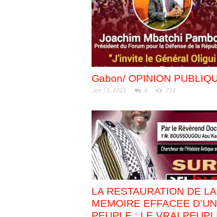
Gabon/ OPINION PUBLIQ
Jan 15, 2025
0
718
LA RESTAURATION DE LA
MEMOIRE EFFACEE D’UN
PEUPLE : LE VRAI PEUP