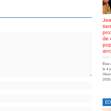
Jea
tie
pro
de 
pop
arr
Août 
Élue
le 4 
Okom
2026,
EC