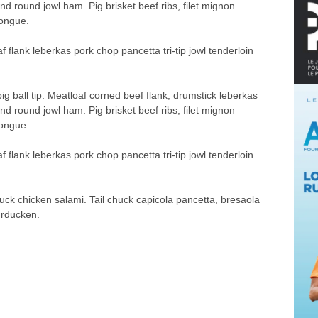
d round jowl ham. Pig brisket beef ribs, filet mignon
tongue.
f flank leberkas pork chop pancetta tri-tip jowl tenderloin
ig ball tip. Meatloaf corned beef flank, drumstick leberkas
d round jowl ham. Pig brisket beef ribs, filet mignon
tongue.
f flank leberkas pork chop pancetta tri-tip jowl tenderloin
ck chicken salami. Tail chuck capicola pancetta, bresaola
urducken.