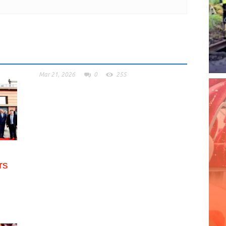
Mar 21, 2026
0
255
rs