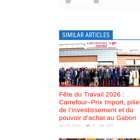
u
s
n
u
e
n
n
e
o
n
u
o
v
u
e
v
l
e
SIMILAR ARTICLES
l
l
e
l
f
e
e
f
n
e
ê
n
t
ê
r
t
e
r
)
e
)
Fête du Travail 2026 :
Carrefour–Prix Import, pilie
de l’investissement et du
pouvoir d’achat au Gabon
Avr 30, 2026
0
404