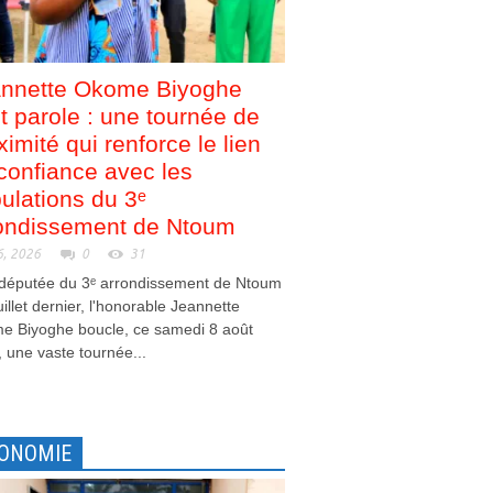
nnette Okome Biyoghe
nt parole : une tournée de
ximité qui renforce le lien
confiance avec les
ulations du 3ᵉ
ondissement de Ntoum
6, 2026
0
31
 députée du 3ᵉ arrondissement de Ntoum
juillet dernier, l'honorable Jeannette
e Biyoghe boucle, ce samedi 8 août
 une vaste tournée...
ONOMIE