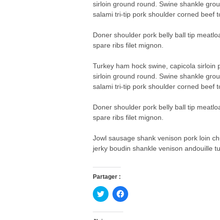
sirloin ground round. Swine shankle groun
salami tri-tip pork shoulder corned beef 
Doner shoulder pork belly ball tip meatloa
spare ribs filet mignon.
Turkey ham hock swine, capicola sirloin p
sirloin ground round. Swine shankle groun
salami tri-tip pork shoulder corned beef 
Doner shoulder pork belly ball tip meatloa
spare ribs filet mignon.
Jowl sausage shank venison pork loin chu
jerky boudin shankle venison andouille t
Partager :
C
C
l
l
i
i
q
q
u
u