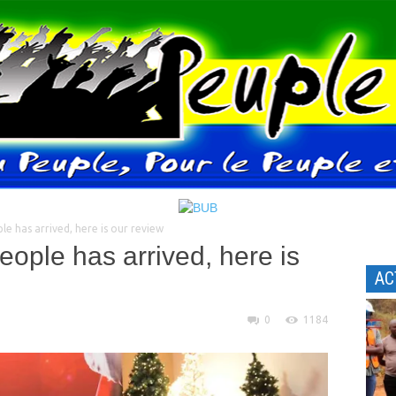
e has arrived, here is our review
eople has arrived, here is
AC
0
1184