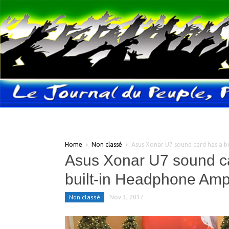
Home
Non classé
Asus Xonar U7 sound card has a 
Asus Xonar U7 sound c
built-in Headphone Am
Non classé
Nov 3, 2017