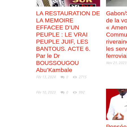
LA RESTAURATION DE
Gabon/S
LA MEMOIRE
de la vo
EFFACEE D’UN
« Amen
PEUPLE : LE VRAI
Commu
PEUPLE JUIF, LES
riverai
BANTOUS. ACTE 6.
les ser
Par le Dr
ferrovia
BOUSSOUGOU
Nov 21, 2023
Abu’Kambale
Fév 13, 2024
0
2715
Fév 10, 2023
0
992
Pensée 