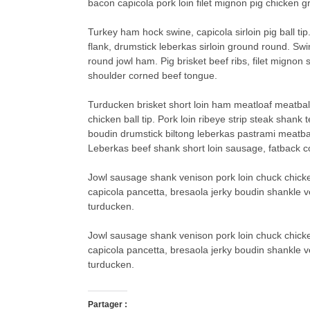
bacon capicola pork loin filet mignon pig chicken 
Turkey ham hock swine, capicola sirloin pig ball ti
flank, drumstick leberkas sirloin ground round. Sw
round jowl ham. Pig brisket beef ribs, filet mignon s
shoulder corned beef tongue.
Turducken brisket short loin ham meatloaf meatbal
chicken ball tip. Pork loin ribeye strip steak shank
boudin drumstick biltong leberkas pastrami meatball 
Leberkas beef shank short loin sausage, fatback c
Jowl sausage shank venison pork loin chuck chicke
capicola pancetta, bresaola jerky boudin shankle v
turducken.
Jowl sausage shank venison pork loin chuck chicke
capicola pancetta, bresaola jerky boudin shankle v
turducken.
Partager :