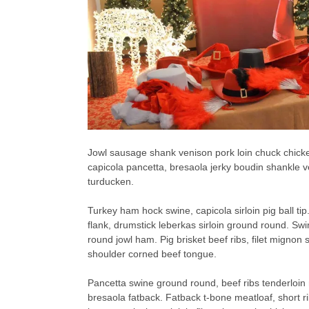
Jowl sausage shank venison pork loin chuck chicke
capicola pancetta, bresaola jerky boudin shankle v
turducken.
Turkey ham hock swine, capicola sirloin pig ball ti
flank, drumstick leberkas sirloin ground round. Sw
round jowl ham. Pig brisket beef ribs, filet mignon s
shoulder corned beef tongue.
Pancetta swine ground round, beef ribs tenderloin 
bresaola fatback. Fatback t-bone meatloaf, short r