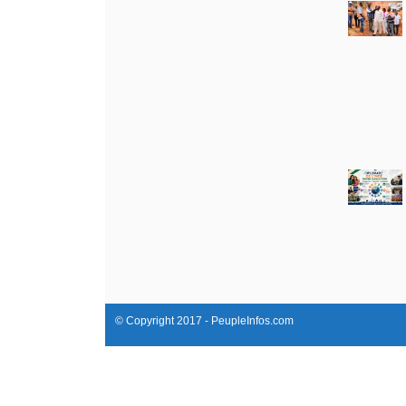
© Copyright 2017 - PeupleInfos.com