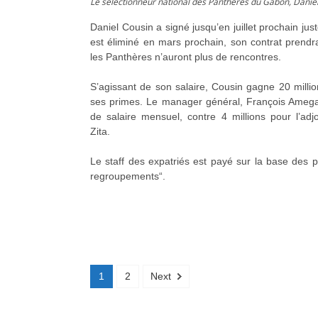
Le sélectionneur national des Panthères du Gabon, Danie
Daniel Cousin a signé jusqu’en juillet prochain just
est éliminé en mars prochain, son contrat prendr
les Panthères n’auront plus de rencontres.
S’agissant de son salaire, Cousin gagne 20 milli
ses primes. Le manager général, François Amega
de salaire mensuel, contre 4 millions pour l’a
Zita.
Le staff des expatriés est payé sur la base des p
regroupements“.
1
2
Next