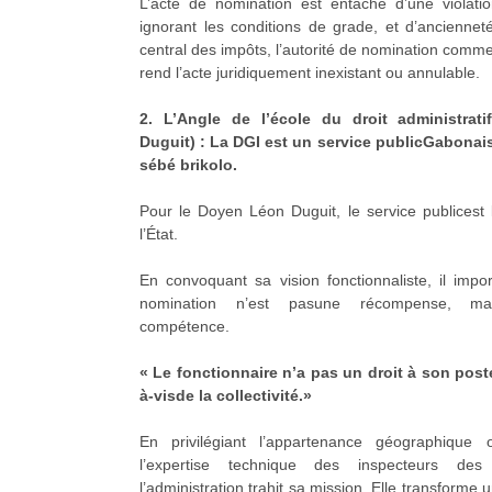
L’acte de nomination est entaché d’une violatio
ignorant les conditions de grade, et d’anciennet
central des impôts, l’autorité de nomination comme
rend l’acte juridiquement inexistant ou annulable.
2. L’Angle de l’école du droit administrat
Duguit) : La DGI est un service publicGabonais
sébé brikolo.
Pour le Doyen Léon Duguit, le service publices
l’État.
En convoquant sa vision fonctionnaliste, il impo
nomination n’est pasune récompense, mai
compétence.
« Le fonctionnaire n’a pas un droit à son poste
à-visde la collectivité.»
En privilégiant l’appartenance géographique 
l’expertise technique des inspecteurs des
l’administration trahit sa mission. Elle transforme u