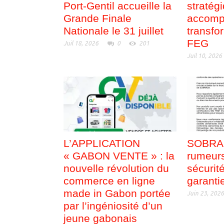
Port-Gentil accueille la
stratég
Grande Finale
accomp
Nationale le 31 juillet
transfo
FEG
Juil 18, 2026
0
201
Juil 10, 2026
L’APPLICATION
SOBRAG
« GABON VENTE » : la
rumeurs
nouvelle révolution du
sécurit
commerce en ligne
garanti
made in Gabon portée
Juin 23, 202
par l’ingéniosité d’un
jeune gabonais