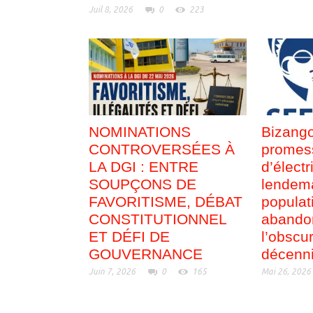
Juil 8, 2026
0
223
NOMINATIONS
Bizango
CONTROVERSÉES À
promes
LA DGI : ENTRE
d’électr
SOUPÇONS DE
lendema
FAVORITISME, DÉBAT
populat
CONSTITUTIONNEL
abando
ET DÉFI DE
l’obscu
GOUVERNANCE
décenn
Juin 7, 2026
0
165
Mai 26, 2026