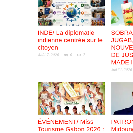
INDE/ La diplomatie
SOBRA
indienne centrée sur le
JUGAB
citoyen
NOUVE
DE JUS
Août 7, 2026
0
7
MADE 
Juil 31, 2026
ÉVÉNEMENT/ Miss
PATRON
Tourisme Gabon 2026 :
Midoung