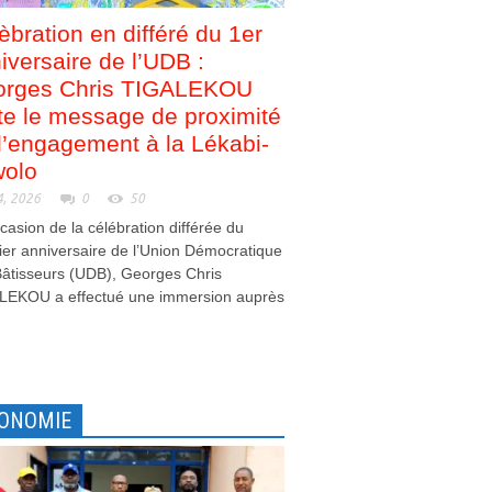
èbration en différé du 1er
iversaire de l’UDB :
orges Chris TIGALEKOU
te le message de proximité
d’engagement à la Lékabi-
olo
4, 2026
0
50
ccasion de la célébration différée du
er anniversaire de l’Union Démocratique
âtisseurs (UDB), Georges Chris
LEKOU a effectué une immersion auprès
.
ONOMIE