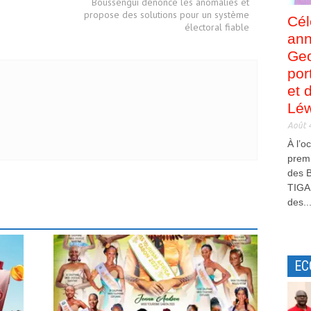
Boussengui dénonce les anomalies et
propose des solutions pour un système
Cél
électoral fiable
ann
Ge
por
et 
Léw
Août 
À l’o
premi
des B
TIGA
des..
EC