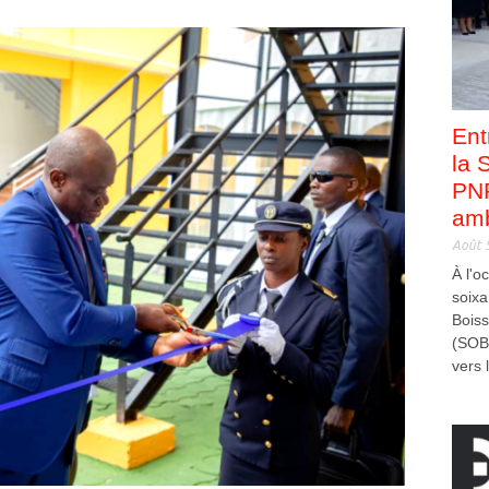
Ent
la 
PNP
amb
Août 
À l'o
soixa
Bois
(SOB
vers l