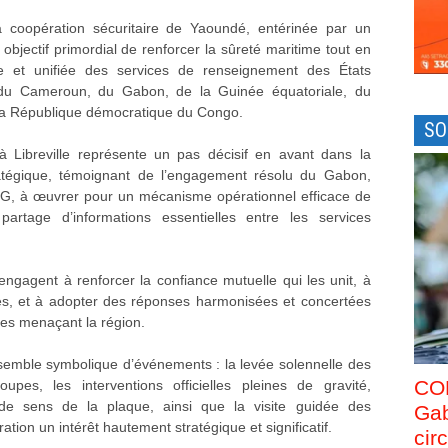
la coopération sécuritaire de Yaoundé, entérinée par un
bjectif primordial de renforcer la sûreté maritime tout en
 et unifiée des services de renseignement des États
 du Cameroun, du Gabon, de la Guinée équatoriale, du
 la République démocratique du Congo.
SO
à Libreville représente un pas décisif en avant dans la
tratégique, témoignant de l’engagement résolu du Gabon,
G, à œuvrer pour un mécanisme opérationnel efficace de
partage d’informations essentielles entre les services
ngagent à renforcer la confiance mutuelle qui les unit, à
tés, et à adopter des réponses harmonisées et concertées
es menaçant la région.
emble symbolique d’événements : la levée solennelle des
CO
upes, les interventions officielles pleines de gravité,
 de sens de la plaque, ainsi que la visite guidée des
Gab
ration un intérêt hautement stratégique et significatif.
cir