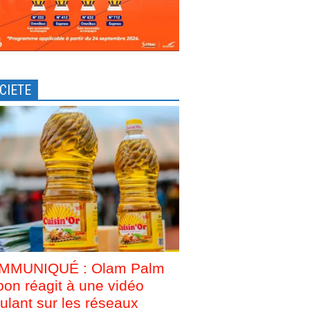
CIETE
MMUNIQUÉ : Olam Palm
on réagit à une vidéo
culant sur les réseaux