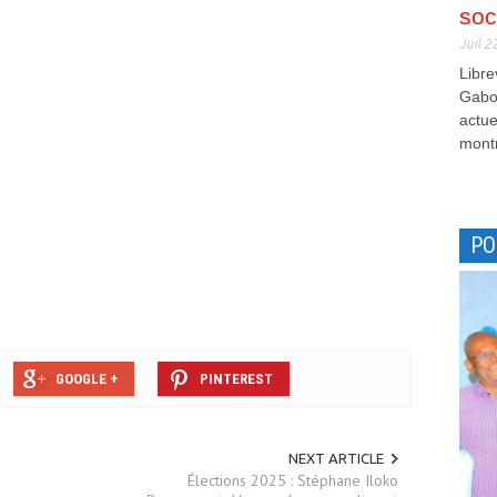
soc
Juil 2
Libre
Gabon
actue
montr
PO
GOOGLE +
PINTEREST
NEXT ARTICLE
Élections 2025 : Stéphane Iloko