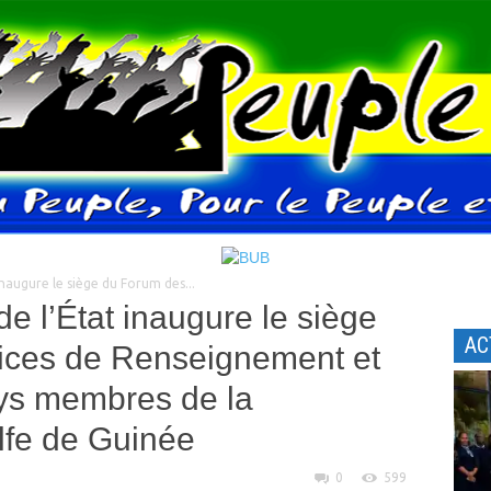
inaugure le siège du Forum des...
e l’État inaugure le siège
AC
ices de Renseignement et
ays membres de la
fe de Guinée
0
599