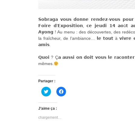
𝗦𝗼𝗯𝗿𝗮𝗴𝗮 𝘃𝗼𝘂𝘀 𝗱𝗼𝗻𝗻𝗲 𝗿𝗲𝗻𝗱𝗲𝘇-𝘃𝗼𝘂𝘀 𝗽𝗼𝘂𝗿
𝗙𝗼𝗶𝗿𝗲 𝗱’𝗘𝘅𝗽𝗼𝘀𝗶𝘁𝗶𝗼𝗻, 𝗰𝗲 𝗷𝗲𝘂𝗱𝗶 𝟭𝟰 𝗮𝗼û𝘁 
𝗔𝘆𝗼𝗻𝗴 ! Au menu : des découvertes, des redéc
la fraîcheur, de l’ambiance… 𝗹𝗲 𝘁𝗼𝘂𝘁 à 𝘃𝗶𝘃𝗿𝗲 𝗲𝗻 
𝗮𝗺𝗶𝘀.
𝗤𝘂𝗼𝗶 ? Ç𝗮 𝗮𝘂𝘀𝘀𝗶 𝗼𝗻 𝗱𝗼𝗶𝘁 𝘃𝗼𝘂𝘀 𝗹𝗲 𝗿𝗮𝗰𝗼
mêmes.
Partager :
C
C
l
l
i
i
q
q
u
u
J’aime ça :
e
e
z
z
chargement…
p
p
o
o
u
u
r
r
p
p