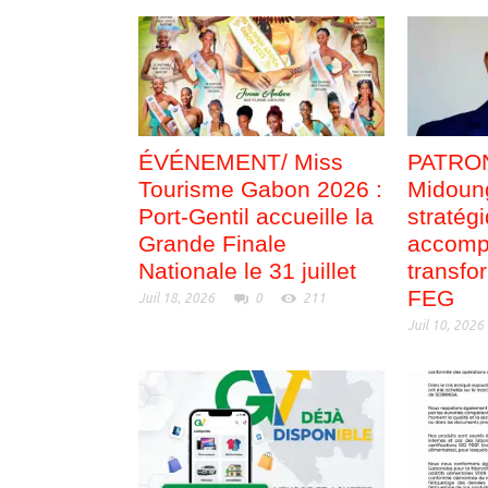
ÉVÉNEMENT/ Miss
PATRON
Tourisme Gabon 2026 :
Midoung
Port-Gentil accueille la
stratég
Grande Finale
accomp
Nationale le 31 juillet
transfo
FEG
Juil 18, 2026
0
211
Juil 10, 2026