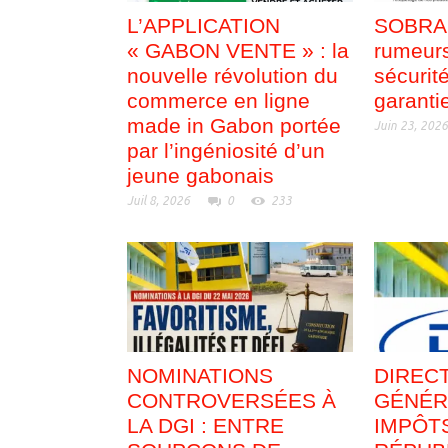
L’APPLICATION
SOBRAG
« GABON VENTE » : la
rumeurs
nouvelle révolution du
sécurit
commerce en ligne
garanti
made in Gabon portée
Juin 23, 202
par l’ingéniosité d’un
jeune gabonais
Juil 8, 2026
0
233
NOMINATIONS
DIREC
CONTROVERSÉES À
GÉNÉR
LA DGI : ENTRE
IMPÔTS