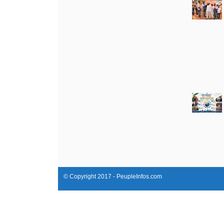
© Copyright 2017 - PeupleInfos.com