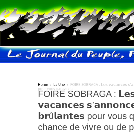
Home
La Une
FOIRE SOBRAGA : 𝗟𝗲𝘀 𝘃𝗮𝗰𝗮𝗻𝗰𝗲𝘀 𝘀’𝗮𝗻𝗻
pour vous qui avez la...
FOIRE SOBRAGA : 𝗟𝗲
𝘃𝗮𝗰𝗮𝗻𝗰𝗲𝘀 𝘀’𝗮𝗻𝗻𝗼𝗻𝗰
𝗯𝗿û𝗹𝗮𝗻𝘁𝗲𝘀 pour vous
chance de vivre ou de 