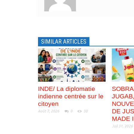
e
v
l
e
l
l
e
l
f
e
e
f
n
e
ê
n
t
ê
r
t
e
r
SIMILAR ARTICLES
)
e
)
INDE/ La diplomatie
SOBRA
indienne centrée sur le
JUGAB
citoyen
NOUVE
DE JUS
Août 7, 2026
0
38
MADE 
Juil 31, 2026