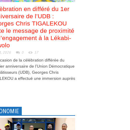
èbration en différé du 1er
iversaire de l’UDB :
orges Chris TIGALEKOU
te le message de proximité
d’engagement à la Lékabi-
olo
4, 2026
0
57
ccasion de la célébration différée du
er anniversaire de l’Union Démocratique
âtisseurs (UDB), Georges Chris
LEKOU a effectué une immersion auprès
.
ONOMIE