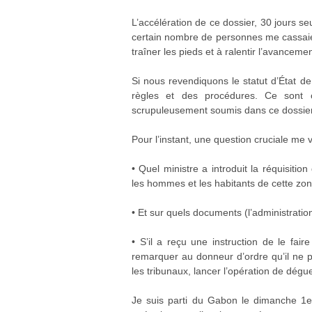
L’accélération de ce dossier, 30 jours 
certain nombre de personnes me cassaie
traîner les pieds et à ralentir l’avanceme
Si nous revendiquons le statut d’État de
règles et des procédures. Ce sont 
scrupuleusement soumis dans ce dossier
Pour l’instant, une question cruciale me vi
•⁠ ⁠Quel ministre a introduit la réquisit
les hommes et les habitants de cette zo
•⁠ ⁠Et sur quels documents (l’administratio
•⁠ ⁠S’il a reçu une instruction de le fair
remarquer au donneur d’ordre qu’il ne p
les tribunaux, lancer l’opération de dég
Je suis parti du Gabon le dimanche 1e