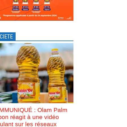
CIETE
MMUNIQUÉ : Olam Palm
on réagit à une vidéo
culant sur les réseaux