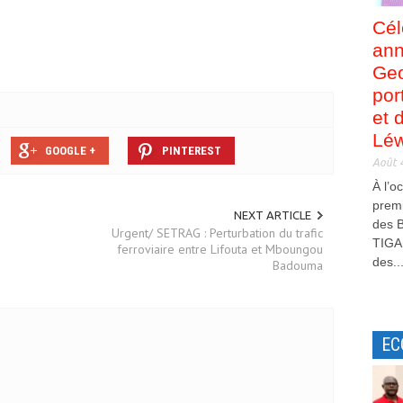
Cél
ann
Ge
por
et 
Léw
GOOGLE +
PINTEREST
Août 
À l’o
premi
NEXT ARTICLE
des B
Urgent/ SETRAG : Perturbation du trafic
TIGA
ferroviaire entre Lifouta et Mboungou
des..
Badouma
EC