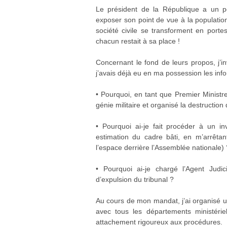
Le président de la République a un por
exposer son point de vue à la populati
société civile se transforment en porte
chacun restait à sa place !
Concernant le fond de leurs propos, j’i
j’avais déjà eu en ma possession les in
•⁠ ⁠Pourquoi, en tant que Premier Minis
génie militaire et organisé la destructi
•⁠ ⁠Pourquoi ai-je fait procéder à un 
estimation du cadre bâti, en m’arrêta
l’espace derrière l’Assemblée nationale) 
•⁠ ⁠Pourquoi ai-je chargé l’Agent Judi
d’expulsion du tribunal ?
Au cours de mon mandat, j’ai organisé u
avec tous les départements ministérie
attachement rigoureux aux procédures.