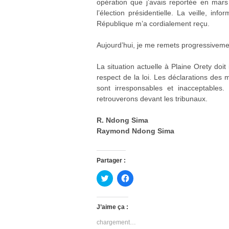
opération que j’avais reportée en mar
l’élection présidentielle. La veille, i
République m’a cordialement reçu.
Aujourd’hui, je me remets progressiveme
La situation actuelle à Plaine Orety doit
respect de la loi. Les déclarations des 
sont irresponsables et inacceptable
retrouverons devant les tribunaux.
R. Ndong Sima
Raymond Ndong Sima
Partager :
C
C
l
l
i
i
q
q
u
u
J’aime ça :
e
e
z
z
chargement…
p
p