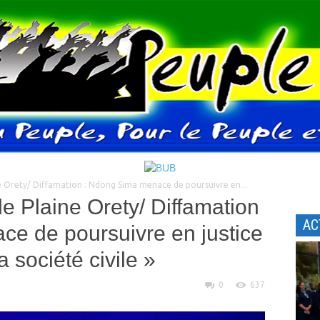
 Orety/ Diffamation : Ndong Sima menace de poursuivre en...
 Plaine Orety/ Diffamation
AC
e de poursuivre en justice
 société civile »
0
637