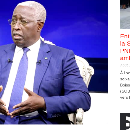
Ent
la 
PNP
amb
Août 
À l'o
soixa
Bois
(SOB
vers l