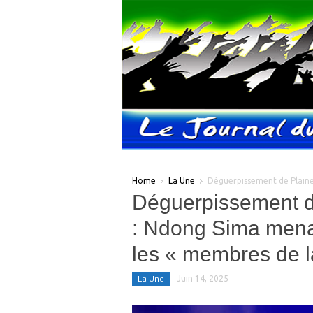
Home
La Une
Déguerpissement de Plaine
Déguerpissement de
: Ndong Sima menac
les « membres de la
La Une
Juin 14, 2025