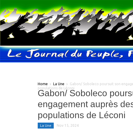
Home
La Une
Gabon/ Soboleco poursuit son engag
populations de Léconi
Gabon/ Soboleco poursu
engagement auprès de
populations de Léconi
La Une
Nov 15, 2024