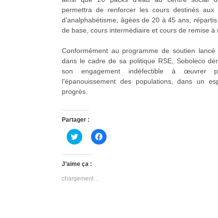
permettra de renforcer les cours destinés aux 
d’analphabétisme, âgées de 20 à 45 ans, répartis 
de base, cours intermédiaire et cours de remise à 
Conformément au programme de soutien lancé i
dans le cadre de sa politique RSE, Soboleco dé
son engagement indéfectible à œuvrer p
l’épanouissement des populations, dans un espr
progrès.
Partager :
C
C
l
l
i
i
q
q
u
u
J’aime ça :
e
e
z
z
chargement…
p
p
o
o
u
u
r
r
p
p
a
a
r
r