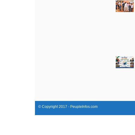
© Copyright 2017 - PeupleInfos.com