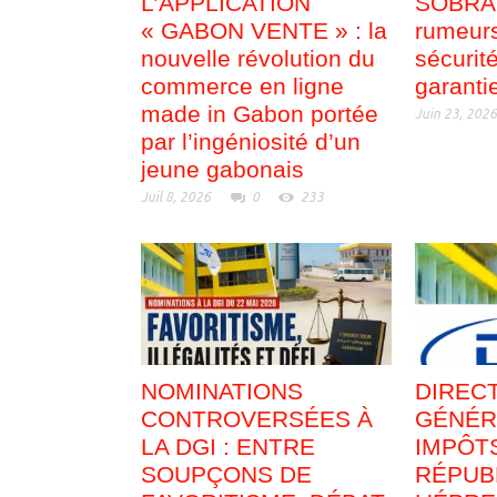
L’APPLICATION
SOBRAG
« GABON VENTE » : la
rumeurs
nouvelle révolution du
sécurit
commerce en ligne
garanti
made in Gabon portée
Juin 23, 202
par l’ingéniosité d’un
jeune gabonais
Juil 8, 2026
0
233
NOMINATIONS
DIREC
CONTROVERSÉES À
GÉNÉR
LA DGI : ENTRE
IMPÔTS
SOUPÇONS DE
RÉPUB