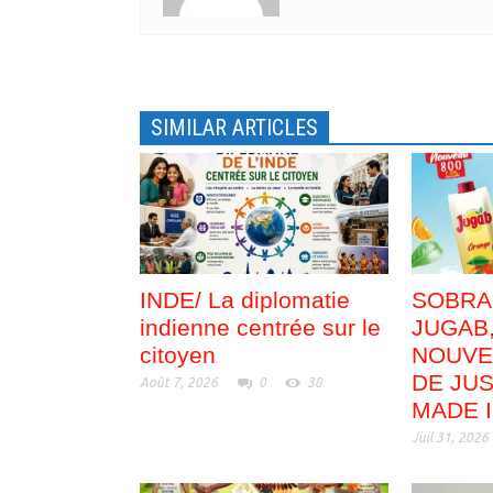
l
l
e
l
f
e
e
f
n
e
ê
n
t
ê
r
t
e
r
SIMILAR ARTICLES
)
e
)
INDE/ La diplomatie
SOBRA
indienne centrée sur le
JUGAB
citoyen
NOUVE
DE JUS
Août 7, 2026
0
38
MADE 
Juil 31, 2026