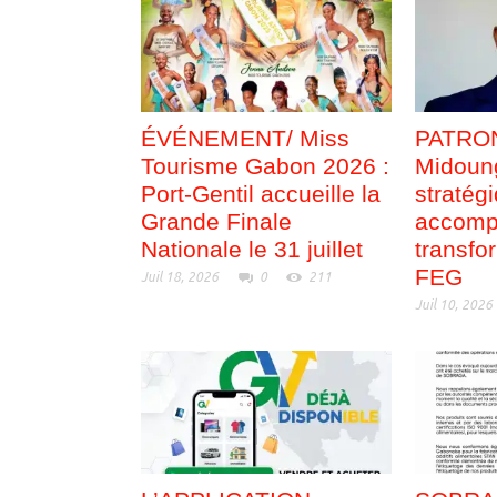
ÉVÉNEMENT/ Miss
PATRON
Tourisme Gabon 2026 :
Midoung
Port-Gentil accueille la
stratég
Grande Finale
accomp
Nationale le 31 juillet
transfo
FEG
Juil 18, 2026
0
211
Juil 10, 2026