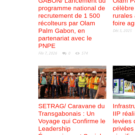
GABON/ Lancement du
Olam P
programme national de
célèbre
recrutement de 1 500
rurales
récolteurs par Olam
foire ag
Palm Gabon, en
Déc 5, 2025
partenariat avec le
PNPE
Fév 7, 2026
0
574
SETRAG/ Caravane du
Infrast
Transgabonais : Un
IIP réal
Voyage qui Confirme le
levées 
Leadership
privées