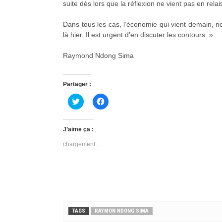
suite dès lors que la réflexion ne vient pas en relai
Dans tous les cas, l’économie qui vient demain, ne
là hier. Il est urgent d’en discuter les contours. »
Raymond Ndong Sima
Partager :
C
C
l
l
i
i
q
q
u
u
J’aime ça :
e
e
z
z
chargement…
p
p
o
o
u
u
r
r
p
p
a
a
r
r
t
t
a
a
g
g
e
e
TAGS
RAYMON NDONG SIMA
r
r