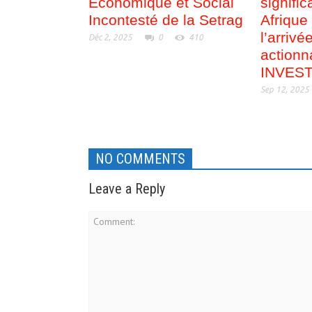
Économique et Social
signific
Incontesté de la Setrag
Afrique 
l’arriv
Déc 2, 2025
0
410
actionn
INVES
Sep 12, 2025
NO COMMENTS
Leave a Reply