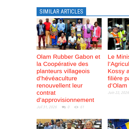
t
ê
r
t
e
r
SIMILAR ARTICLES
)
e
)
Olam Rubber Gabon et
Le Mini
la Coopérative des
l’Agric
planteurs villageois
Kossy a
d’hévéaculture
filière 
renouvellent leur
d’Olam
contrat
Juin 22, 202
d’approvisionnement
Juil 31, 2026
0
61