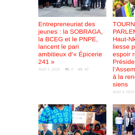
Entrepreneuriat des
TOURN
jeunes : la SOBRAGA,
PARLEM
la BCEG et le PNPE,
Haut-Nk
lancent le pari
liesse p
ambitieux d’« Épicerie
espoir 
241 »
Préside
l’Assem
Août 5, 2026
0
40
à la re
siens
Août 4, 2026