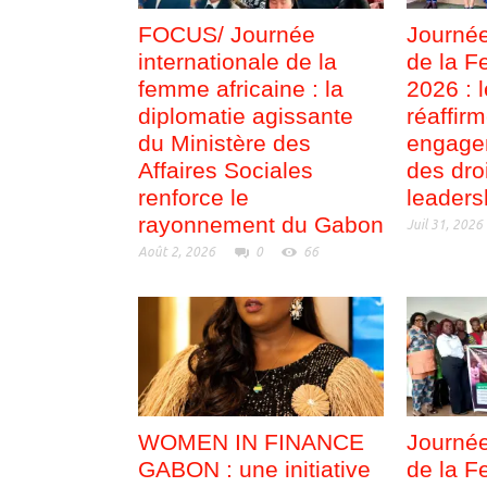
FOCUS/ Journée
Journée
internationale de la
de la F
femme africaine : la
2026 : 
diplomatie agissante
réaffir
du Ministère des
engage
Affaires Sociales
des dro
renforce le
leaders
rayonnement du Gabon
Juil 31, 2026
Août 2, 2026
0
66
WOMEN IN FINANCE
Journée
GABON : une initiative
de la F