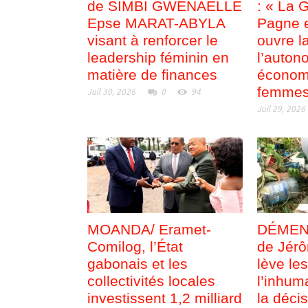
de SIMBI GWENAELLE
: « La 
Epse MARAT-ABYLA
Pagne e
visant à renforcer le
ouvre l
leadership féminin en
l’auton
matière de finances
économ
femmes
Juil 30, 2026
0
94
Juil 29, 2026
MOANDA/ Eramet-
DÉMENTI
Comilog, l’État
de Jérô
gabonais et les
lève le
collectivités locales
l’inhum
investissent 1,2 milliard
la déci