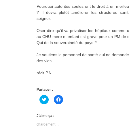
Pourquoi autorités seules ont le droit à un meilleu
? Il devra plutôt améliorer les structures san
soigner.
Oser dire qu’il va privatiser les hôpitaux comme c
au CHU mere et enfant est grave pour un PM de so
Qui de la souveraineté du pays ?
Je soutiens le personnel de santé qui ne demande q
des vies.
récit P.N
Partager :
C
C
l
l
i
i
q
q
u
u
J’aime ça :
e
e
z
z
chargement…
p
p
o
o