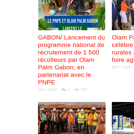
GABON/ Lancement du
Olam P
programme national de
célèbre
recrutement de 1 500
rurales
récolteurs par Olam
foire ag
Palm Gabon, en
Déc 5, 2025
partenariat avec le
PNPE
Fév 7, 2026
0
576