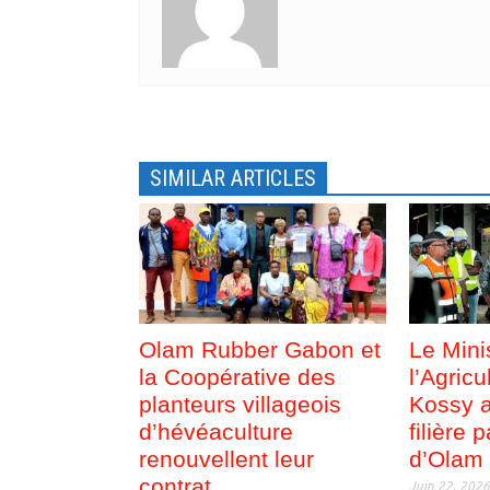
o
n
u
o
v
u
e
v
l
e
l
l
e
l
f
e
e
f
n
e
ê
n
t
ê
SIMILAR ARTICLES
r
t
e
r
)
e
)
Olam Rubber Gabon et
Le Mini
la Coopérative des
l’Agric
planteurs villageois
Kossy a
d’hévéaculture
filière 
renouvellent leur
d’Olam
contrat
Juin 22, 202