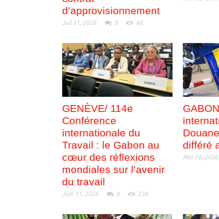
d’approvisionnement
Juil 31, 2026
0
68
GENÈVE/ 114e
GABON/
Conférence
internat
internationale du
Douane 
Travail : le Gabon au
différé
cœur des réflexions
Mar 18, 2026
mondiales sur l’avenir
du travail
Juin 11, 2026
0
236