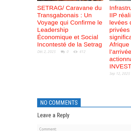
SETRAG/ Caravane du
Infrast
Transgabonais : Un
IIP réal
Voyage qui Confirme le
levées 
Leadership
privées
Économique et Social
signific
Incontesté de la Setrag
Afrique 
l’arriv
Déc 2, 2025
0
412
actionn
INVES
Sep 12, 2025
NO COMMENTS
Leave a Reply