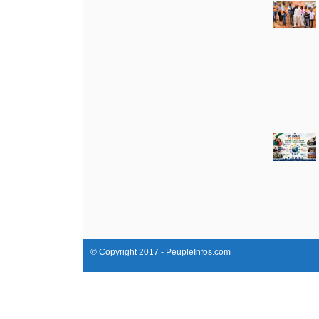
© Copyright 2017 - PeupleInfos.com