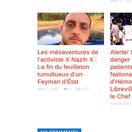
Août 11, 202
Les mésaventures de
Alerte/ 
l’activiste X Nazih X :
danger 
La fin du feuilleton
patient
tumultueux d’un
Nationa
Feyman d’État
d’Hémo
Librevil
Août 1, 2025
0
677
le Chef 
Juil 29, 2025