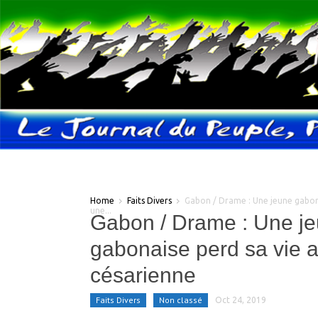
Home
Faits Divers
Gabon / Drame : Une jeune gabona
une...
Gabon / Drame : Une j
gabonaise perd sa vie 
césarienne
Faits Divers
Non classé
Oct 24, 2019