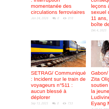
momentanée des
leçons à
circulations ferroviaires
sexuel 
11 ans,
Jan 24, 2026
0
810
boîte d
Déc 4, 2025
SETRAG/ Communiqué
Gabon/ 
: Incident sur le train de
Zita Ol
voyageurs n°511 :
soutien 
aucun blessé à
la jeun
déplorer
Ludivi
Eyang 
Sep 13, 2025
0
733