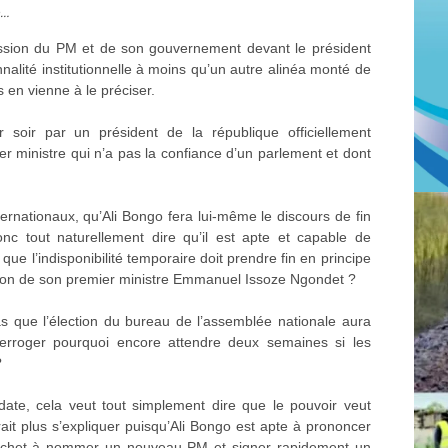
e…
sion du PM et de son gouvernement devant le président
nalité institutionnelle à moins qu’un autre alinéa monté de
 en vienne à le préciser.
soir par un président de la république officiellement
r ministre qui n’a pas la confiance d’un parlement et dont
ternationaux, qu’Ali Bongo fera lui-même le discours de fin
nc tout naturellement dire qu’il est apte et capable de
que l’indisponibilité temporaire doit prendre fin en principe
ssion de son premier ministre Emmanuel Issoze Ngondet ?
s que l’élection du bureau de l’assemblée nationale aura
nterroger pourquoi encore attendre deux semaines si les
?
e date, cela veut tout simplement dire que le pouvoir veut
it plus s’expliquer puisqu’Ali Bongo est apte à prononcer
icochet à nommer un nouveau PM et signer rapidement un