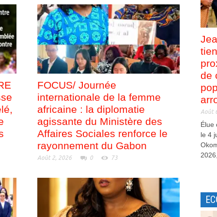
Jea
tie
pro
de 
RE
FOCUS/ Journée
pop
sse
internationale de la femme
arr
lé,
africaine : la diplomatie
Août 
e
agissante du Ministère des
Élue
s
Affaires Sociales renforce le
le 4 
rayonnement du Gabon
Okom
2026,
Août 2, 2026
0
73
EC