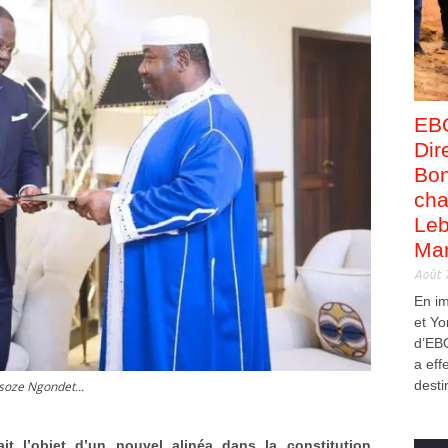
EB
Dir
Bon
cha
Leb
Man
Août 
En i
et Yo
d’EB
a eff
desti
soze Ngondet...
fait l’objet d’un nouvel alinéa dans la constitution