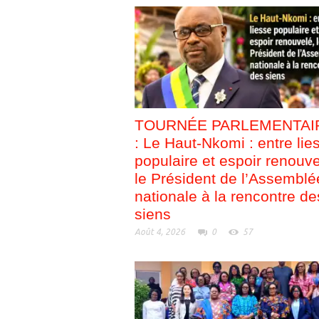
TOURNÉE PARLEMENTAI
: Le Haut-Nkomi : entre lie
populaire et espoir renouve
le Président de l’Assemblé
nationale à la rencontre de
siens
Août 4, 2026
0
57