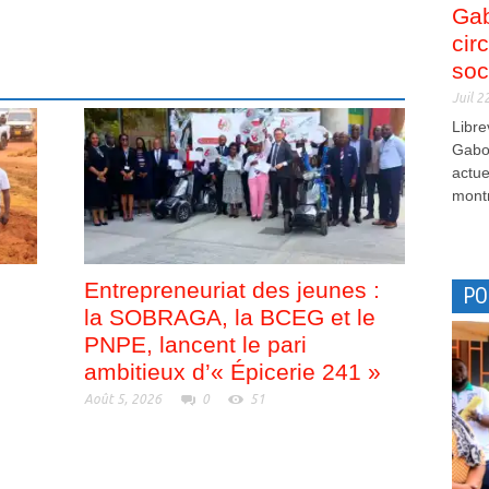
Gab
cir
soc
Juil 2
Libre
Gabon
actue
montr
Entrepreneuriat des jeunes :
PO
la SOBRAGA, la BCEG et le
PNPE, lancent le pari
ambitieux d’« Épicerie 241 »
Août 5, 2026
0
51