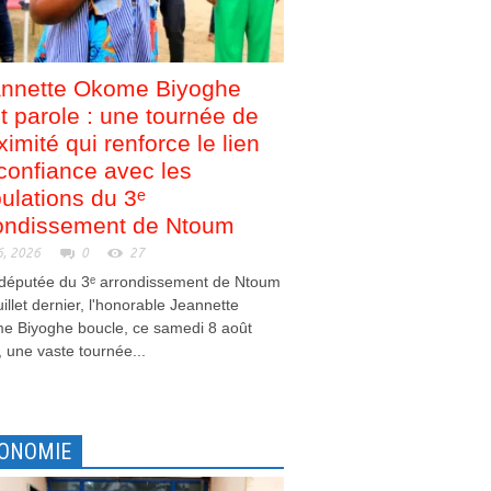
nnette Okome Biyoghe
nt parole : une tournée de
ximité qui renforce le lien
confiance avec les
ulations du 3ᵉ
ondissement de Ntoum
6, 2026
0
27
 députée du 3ᵉ arrondissement de Ntoum
juillet dernier, l'honorable Jeannette
e Biyoghe boucle, ce samedi 8 août
 une vaste tournée...
ONOMIE