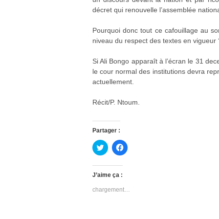
décret qui renouvelle l’assemblée nation
Pourquoi donc tout ce cafouillage au so
niveau du respect des textes en vigueur 
Si Ali Bongo apparaît à l’écran le 31 dec
le cour normal des institutions devra re
actuellement.
Récit/P. Ntoum.
Partager :
C
C
l
l
i
i
q
q
u
u
J’aime ça :
e
e
z
z
chargement…
p
p
o
o
u
u
r
r
p
p