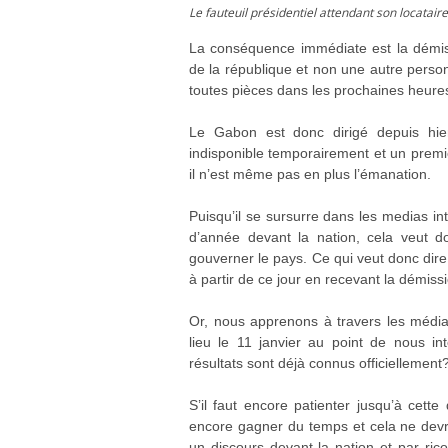
Le fauteuil présidentiel attendant son locatair
La conséquence immédiate est la démis
de la république et non une autre person
toutes pièces dans les prochaines heures
Le Gabon est donc dirigé depuis hier 
indisponible temporairement et un premie
il n’est même pas en plus l’émanation.
Puisqu’il se sursurre dans les medias in
d’année devant la nation, cela veut do
gouverner le pays. Ce qui veut donc dire 
à partir de ce jour en recevant la démi
Or, nous apprenons à travers les média
lieu le 11 janvier au point de nous i
résultats sont déjà connus officiellement
S’il faut encore patienter jusqu’à cett
encore gagner du temps et cela ne devra
un discours devant la nation et par r