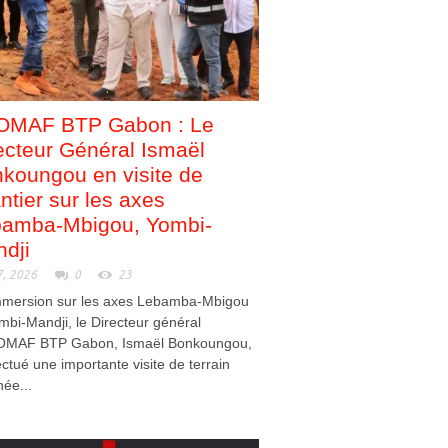
OMAF BTP Gabon : Le
ecteur Général Ismaël
koungou en visite de
ntier sur les axes
amba-Mbigou, Yombi-
dji
7, 2026
0
23
mmersion sur les axes Lebamba-Mbigou
mbi-Mandji, le Directeur général
OMAF BTP Gabon, Ismaël Bonkoungou,
ectué une importante visite de terrain
née...