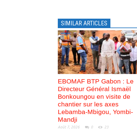
e
v
l
e
l
l
e
l
f
e
e
f
SIMILAR ARTICLES
n
e
ê
n
t
ê
r
t
e
r
)
e
)
EBOMAF BTP Gabon : Le
Directeur Général Ismaël
Bonkoungou en visite de
chantier sur les axes
Lebamba-Mbigou, Yombi-
Mandji
Août 7, 2026
0
23