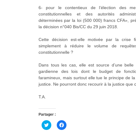
6- pour le contentieux de l’élection des mem
constitutionnelles et des autorités administ
déterminées par la loi (500 000) francs CFA», préc
la décision n°040 Bis/CC du 29 juin 2018.
Cette décision est-elle motivée par la crise fi
simplement à réduire le volume de requêt
constitutionnelle ?
Dans tous les cas, elle est source d’une belle 
gardienne des lois dont le budget de foncti
faramineux, mais surtout elle tue le principe de la
justice. Ne pourront donc recourir à la justice que 
T.A.
Partager :
C
C
l
l
i
i
q
q