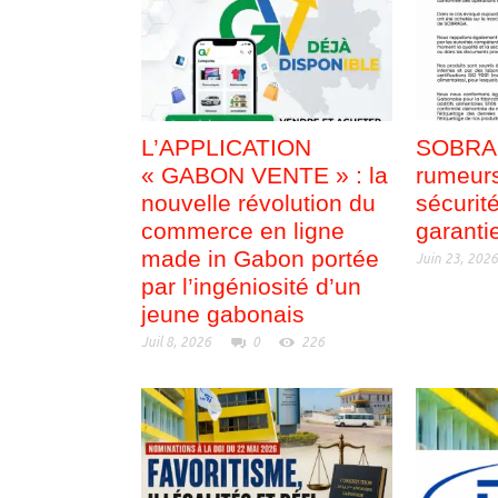
L’APPLICATION
SOBRAG
« GABON VENTE » : la
rumeurs
nouvelle révolution du
sécurit
commerce en ligne
garanti
made in Gabon portée
Juin 23, 202
par l’ingéniosité d’un
jeune gabonais
Juil 8, 2026
0
226