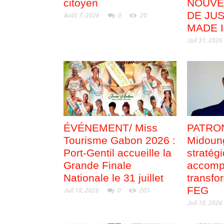
citoyen
NOUVE
DE JUS
Août 7, 2026
0
20
MADE 
Juil 31, 2026
ÉVÉNEMENT/ Miss
PATRON
Tourisme Gabon 2026 :
Midoung
Port-Gentil accueille la
stratég
Grande Finale
accomp
Nationale le 31 juillet
transfo
FEG
Juil 18, 2026
0
205
Juil 10, 2026