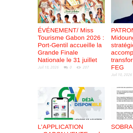
ÉVÉNEMENT/ Miss
PATRON
Tourisme Gabon 2026 :
Midoung
Port-Gentil accueille la
stratég
Grande Finale
accomp
Nationale le 31 juillet
transfo
FEG
Juil 18, 2026
0
207
Juil 10, 2026
L’APPLICATION
SOBRAG