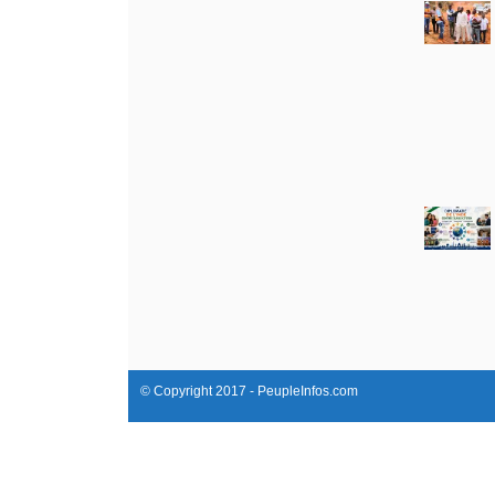
© Copyright 2017 - PeupleInfos.com