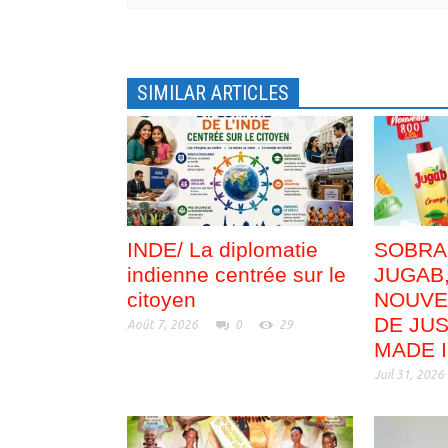
ê
n
t
ê
r
t
e
r
)
e
)
SIMILAR ARTICLES
INDE/ La diplomatie
SOBRA
indienne centrée sur le
JUGAB
citoyen
NOUVE
DE JUS
Août 7, 2026
0
29
MADE 
Juil 31, 2026