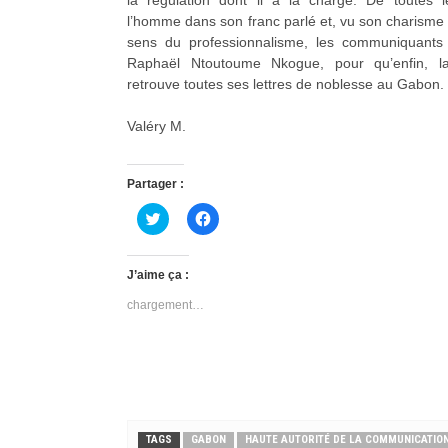
l’homme dans son franc parlé et, vu son charisme c
sens du professionnalisme, les communiquants
Raphaël Ntoutoume Nkogue, pour qu’enfin, la
retrouve toutes ses lettres de noblesse au Gabon.
Valéry M.
Partager :
C
C
l
l
i
i
q
q
u
u
J’aime ça :
e
e
z
z
chargement…
p
p
o
o
u
u
r
r
p
p
a
a
r
r
t
t
a
a
g
g
e
e
TAGS
GABON
HAUTE AUTORITÉ DE LA COMMUNICATIO