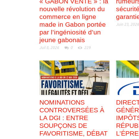
« GABON VENTE » : la
rumeurs
nouvelle révolution du
sécurit
commerce en ligne
garanti
made in Gabon portée
Juin 23, 202
par l’ingéniosité d’un
jeune gabonais
Juil 8, 2026
0
229
NOMINATIONS
DIREC
CONTROVERSÉES À
GÉNÉR
LA DGI : ENTRE
IMPÔTS
SOUPÇONS DE
RÉPUB
FAVORITISME, DÉBAT
L’ÉPR