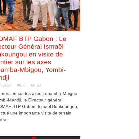
OMAF BTP Gabon : Le
ecteur Général Ismaël
koungou en visite de
ntier sur les axes
amba-Mbigou, Yombi-
dji
7, 2026
0
23
mmersion sur les axes Lebamba-Mbigou
mbi-Mandji, le Directeur général
OMAF BTP Gabon, Ismaël Bonkoungou,
ectué une importante visite de terrain
née...