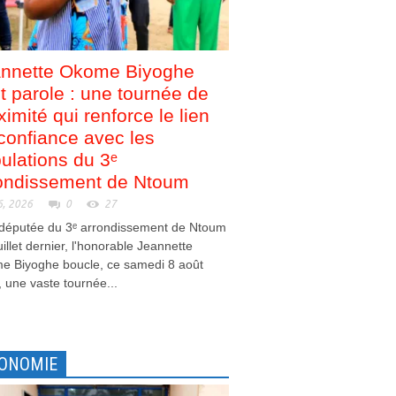
nnette Okome Biyoghe
nt parole : une tournée de
ximité qui renforce le lien
confiance avec les
ulations du 3ᵉ
ondissement de Ntoum
6, 2026
0
27
 députée du 3ᵉ arrondissement de Ntoum
juillet dernier, l'honorable Jeannette
e Biyoghe boucle, ce samedi 8 août
 une vaste tournée...
ONOMIE