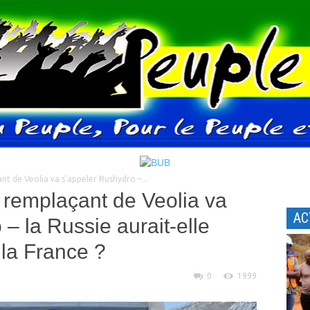
nt de Veolia va s’appeler Rushydro –...
remplaçant de Veolia va
AC
– la Russie aurait-elle
 la France ?
0
1999