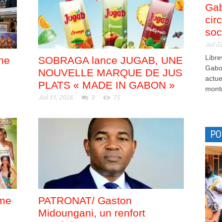
Gab
cir
soc
Juil 2
Libre
nne
SOBRAGA lance JUGAB, UNE
Gabon
NOUVELLE MARQUE DE JUS
actue
PLATS « MADE IN GABON »
montr
Juil 31, 2026
0
75
PO
me
PATRONAT/ Gaston
Midoungani, un renfort