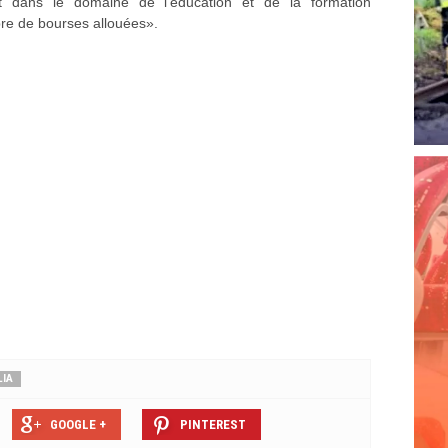
t dans le domaine de l’éducation et de la formation
e de bourses allouées».
LIA
GOOGLE +
PINTEREST