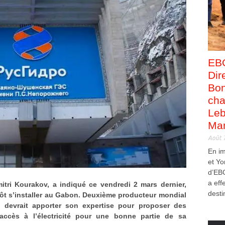
EB
Dir
Bon
cha
Leb
Man
Août 
En i
et Yo
d’EB
a eff
itri Kourakov, a indiqué ce vendredi 2 mars dernier,
desti
ôt s’installer au Gabon. Deuxième producteur mondial
o devrait apporter son expertise pour proposer des
accès à l’électricité pour une bonne partie de sa