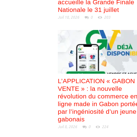
accueille la Grande Finale
Nationale le 31 juillet
Juil 18, 2026
0
203
L’APPLICATION « GABON
VENTE » : la nouvelle
révolution du commerce e
ligne made in Gabon porté
par l’ingéniosité d’un jeune
gabonais
Juil 8, 2026
0
224