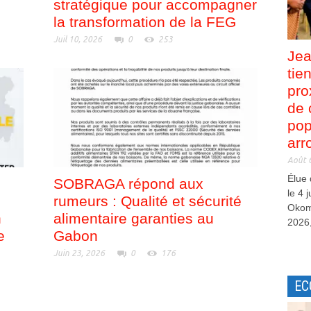
stratégique pour accompagner
la transformation de la FEG
Juil 10, 2026
0
253
Jea
tie
pro
de 
pop
arr
Août 
Élue
SOBRAGA répond aux
le 4 
rumeurs : Qualité et sécurité
Okom
n
alimentaire garanties au
2026,
e
Gabon
Juin 23, 2026
0
176
EC