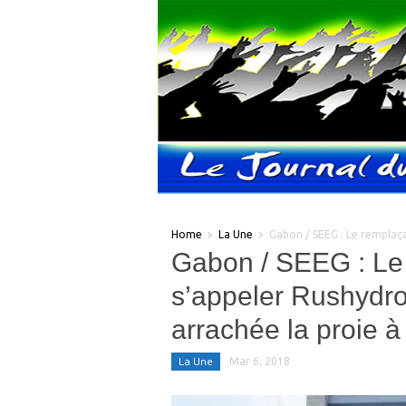
Home
La Une
Gabon / SEEG : Le remplaça
Gabon / SEEG : Le 
s’appeler Rushydro 
arrachée la proie à
La Une
Mar 6, 2018