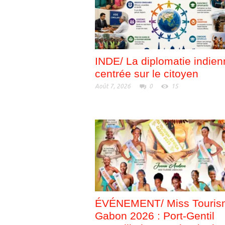
)
e
)
INDE/ La diplomatie indie
centrée sur le citoyen
Août 7, 2026
0
15
ÉVÉNEMENT/ Miss Touris
Gabon 2026 : Port-Gentil