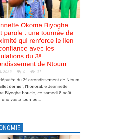
nnette Okome Biyoghe
nt parole : une tournée de
ximité qui renforce le lien
confiance avec les
ulations du 3ᵉ
ondissement de Ntoum
6, 2026
0
31
 députée du 3ᵉ arrondissement de Ntoum
juillet dernier, l'honorable Jeannette
e Biyoghe boucle, ce samedi 8 août
 une vaste tournée...
ONOMIE