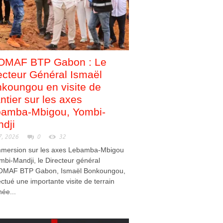
OMAF BTP Gabon : Le
ecteur Général Ismaël
koungou en visite de
ntier sur les axes
amba-Mbigou, Yombi-
dji
7, 2026
0
32
mmersion sur les axes Lebamba-Mbigou
mbi-Mandji, le Directeur général
OMAF BTP Gabon, Ismaël Bonkoungou,
ectué une importante visite de terrain
née...