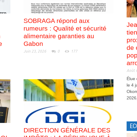
SOBRAGA répond aux
Jea
rumeurs : Qualité et sécurité
tie
n
alimentaire garanties au
pro
e
Gabon
de 
Juin 23, 2026
0
177
pop
arr
Août 
Élue
le 4 
Okom
2026,
EC
DIRECTION GÉNÉRALE DES