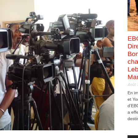
EB
Dir
Bon
cha
Leb
Man
Août 
En i
et Yo
d’EB
a eff
desti