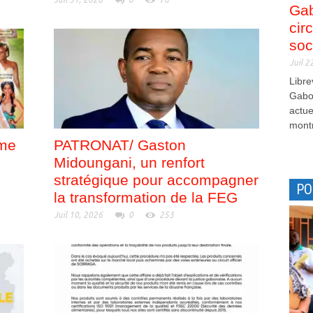
Gab
cir
soc
Juil 2
Libre
Gabon
actue
montr
me
PATRONAT/ Gaston
Midoungani, un renfort
stratégique pour accompagner
PO
la transformation de la FEG
Juil 10, 2026
0
253