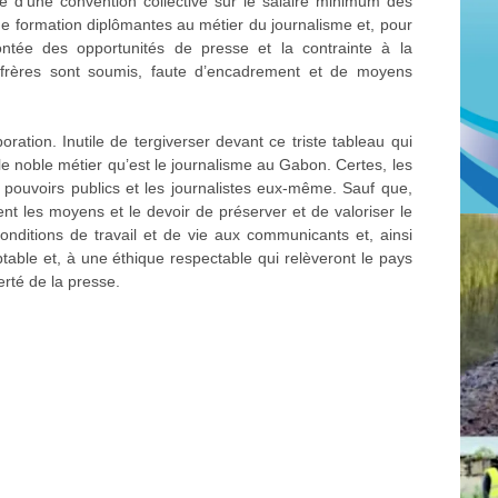
e d’une convention collective sur le salaire minimum des
 de formation diplômantes au métier du journalisme et, pour
hontée des opportunités de presse et la contrainte à la
onfrères sont soumis, faute d’encadrement et de moyens
ration. Inutile de tergiverser devant ce triste tableau qui
le noble métier qu’est le journalisme au Gabon. Certes, les
s pouvoirs publics et les journalistes eux-même. Sauf que,
nt les moyens et le devoir de préserver et de valoriser le
conditions de travail et de vie aux communicants et, ainsi
able et, à une éthique respectable qui relèveront le pays
rté de la presse.