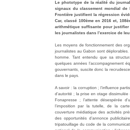
Le phototype de la réalité du journ
signaux du classement mondial de l
Frontière justifient la régression év
Car, classé 100ème en 2016 et, 108è
arithmétique suffisante pour justifie
les journalistes dans l’exercice de leu
Les moyens de fonctionnement des organ
journalistes au Gabon sont déplorables.
homme. Tant entendu que sa structura
quelques années l’accompagnement équi
gouvernants, suscite donc la recrudesce
dans le pays.
A savoir : la corruption ; l’influence pa
d’autorité ; la prise en otage dissimulée
Fonapresse ; l’attente désespérée d’u
l’imposition par la tutelle, de la car
couverture médiatique des activités prési
des opportunités d’annonce publicitaire
tripatouillage du code de la communicat