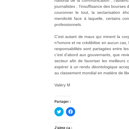
national de la communication ; l’absenc
journalistes ; l’insuffisance des bourses
couronner le tout, la sectarisation é
mendicité face à laquelle, certains c
professionnels.
C’est autant de maux qui minent la corpo
n’honore et ne crédibilise en aucun cas, 
responsabilités sont partagées entre le
c’est d’abord aux gouvernants, que revie
secteur afin de favoriser les meilleurs 
espérer à un rendu déontologique accept
au classement mondial en matière de libe
Valéry M
Partager :
C
C
l
l
i
i
q
q
u
u
J’aime ça :