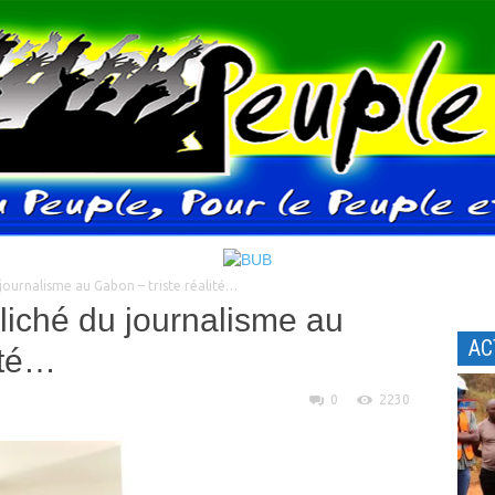
 journalisme au Gabon – triste réalité…
liché du journalisme au
AC
ité…
0
2230