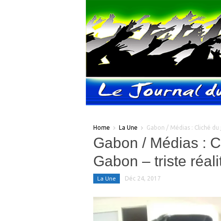
Home
La Une
Gabon / Médias : Cliché du
Gabon / Médias : C
Gabon – triste réal
La Une
Déc 24, 2017