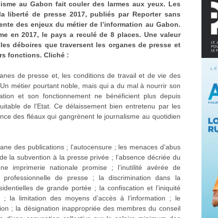
alisme au Gabon fait couler des larmes aux yeux. Les
a liberté de presse 2017, publiés par Reporter sans
idente des enjeux du métier de l’information au Gabon.
me en 2017, le pays a reculé de 8 places. Une valeur
r les déboires que traversent les organes de presse et
rs fonctions. Cliché :
es de presse et, les conditions de travail et de vie des
 Un métier pourtant noble, mais qui a du mal à nourrir son
tion et son fonctionnement ne bénéficient plus depuis
table de l’Etat. Ce délaissement bien entretenu par les
nce des fléaux qui gangrènent le journalisme au quotidien
rtisane des publications ; l’autocensure ; les menaces d’abus
 de la subvention à la presse privée ; l’absence décriée du
ne imprimerie nationale promise ; l’inutilité avérée de
te professionnelle de presse ; la discrimination dans la
dentielles de grande portée ; la confiscation et l’iniquité
 ; la limitation des moyens d’accès à l’information ; le
ion ; la désignation inappropriée des membres du conseil