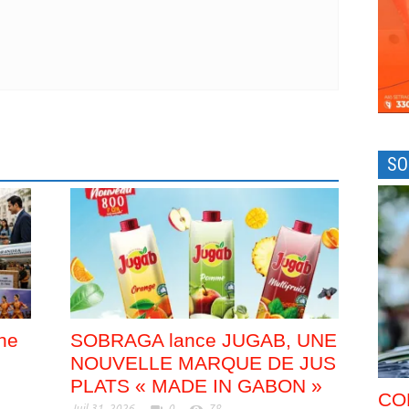
SO
nne
SOBRAGA lance JUGAB, UNE
NOUVELLE MARQUE DE JUS
PLATS « MADE IN GABON »
CO
Juil 31, 2026
0
78