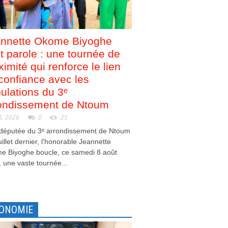
nnette Okome Biyoghe
nt parole : une tournée de
ximité qui renforce le lien
confiance avec les
ulations du 3ᵉ
ondissement de Ntoum
6, 2026
0
25
 députée du 3ᵉ arrondissement de Ntoum
juillet dernier, l'honorable Jeannette
e Biyoghe boucle, ce samedi 8 août
 une vaste tournée...
ONOMIE