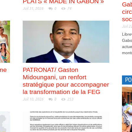
PLATS « MADE IN GABON »
Gab
Juil 31, 2026
0
74
cir
soc
Juil 2
Libre
Gabon
actue
montr
me
PATRONAT/ Gaston
Midoungani, un renfort
PO
stratégique pour accompagner
la transformation de la FEG
Juil 10, 2026
0
253