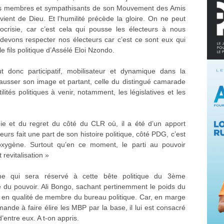
es membres et sympathisants de son Mouvement des Amis
vient de Dieu. Et l’humilité précède la gloire. On ne peut
hypocrisie, car c’est cela qui pousse les électeurs à nous
devons respecter nos électeurs car c’est ce sont eux qui
e fils politique d’Assélé Eloi Nzondo.
onc participatif, mobilisateur et dynamique dans la
ausser son image et partant, celle du distingué camarade
ités politiques à venir, notamment, les législatives et les
lgie et du regret du côté du CLR où, il a été d’un apport
lleurs fait une part de son histoire politique, côté PDG, c’est
oxygène. Surtout qu’en ce moment, le parti au pouvoir
revitalisation »
ume qui sera réservé à cette bête politique du 3ème
 du pouvoir. Ali Bongo, sachant pertinemment le poids du
er en qualité de membre du bureau politique. Car, en marge
mande à faire élire les MBP par la base, il lui est consacré
entre eux. A t-on appris.