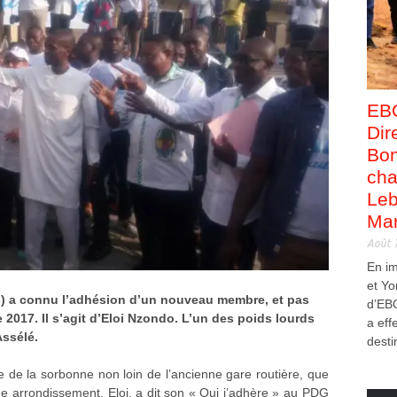
EB
Dir
Bon
cha
Leb
Man
Août 
En i
et Yo
) a connu l’adhésion d’un nouveau membre, et pas
d’EB
017. Il s’agit d’Eloi Nzondo. L’un des poids lourds
a eff
Assélé.
desti
ue de la sorbonne non loin de l’ancienne gare routière, que
me arrondissement, Eloi, a dit son « Oui j’adhère » au PDG