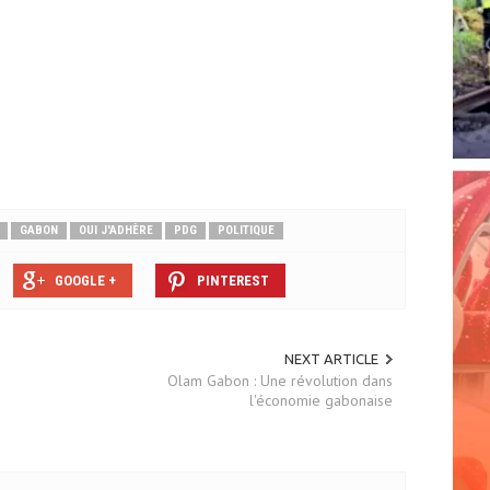
GABON
OUI J'ADHÈRE
PDG
POLITIQUE
GOOGLE +
PINTEREST
NEXT ARTICLE
Olam Gabon : Une révolution dans
l'économie gabonaise