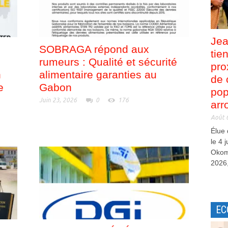
Jea
SOBRAGA répond aux
tie
rumeurs : Qualité et sécurité
pro
n
alimentaire garanties au
de 
e
Gabon
pop
Juin 23, 2026
0
176
arr
Août 
Élue
le 4 
Okom
2026,
EC