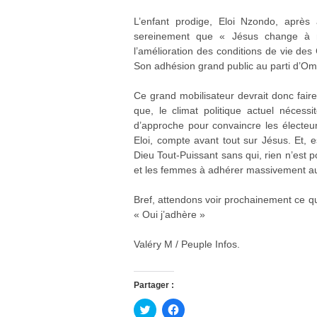
L’enfant prodige, Eloi Nzondo, aprè
sereinement que « Jésus change à n
l’amélioration des conditions de vie d
Son adhésion grand public au parti d’Om
Ce grand mobilisateur devrait donc fair
que, le climat politique actuel néces
d’approche pour convaincre les électeur
Eloi, compte avant tout sur Jésus. Et, 
Dieu Tout-Puissant sans qui, rien n’est pos
et les femmes à adhérer massivement a
Bref, attendons voir prochainement ce qu
« Oui j’adhère »
Valéry M / Peuple Infos.
Partager :
C
C