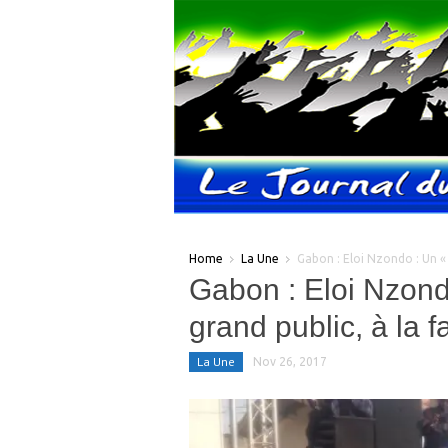
Home
La Une
Gabon : Eloi Nzondo : Un « 
Gabon : Eloi Nzond
grand public, à la 
La Une
Nov 26, 2017