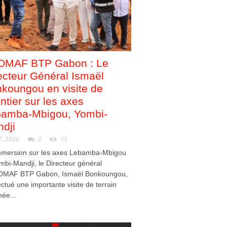
OMAF BTP Gabon : Le
ecteur Général Ismaël
koungou en visite de
ntier sur les axes
amba-Mbigou, Yombi-
dji
7, 2026
0
15
mmersion sur les axes Lebamba-Mbigou
mbi-Mandji, le Directeur général
OMAF BTP Gabon, Ismaël Bonkoungou,
ectué une importante visite de terrain
née...