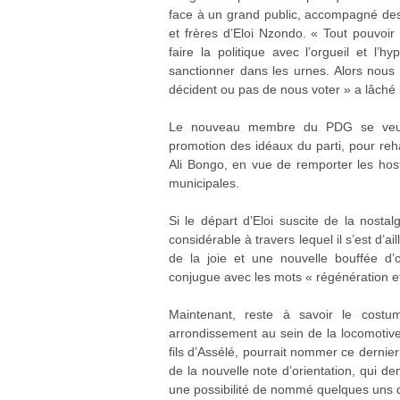
face à un grand public, accompagné d
et frères d’Eloi Nzondo. « Tout pouvoir 
faire la politique avec l’orgueil et l’
sanctionner dans les urnes. Alors nous 
décident ou pas de nous voter » a lâché l
Le nouveau membre du PDG se veut d
promotion des idéaux du parti, pour reh
Ali Bongo, en vue de remporter les hostil
municipales.
Si le départ d’Eloi suscite de la nosta
considérable à travers lequel il s’est d’ai
de la joie et une nouvelle bouffée d’
conjugue avec les mots « régénération et 
Maintenant, reste à savoir le cost
arrondissement au sein de la locomotive
fils d’Assélé, pourrait nommer ce derni
de la nouvelle note d’orientation, qui de
une possibilité de nommé quelques uns d’