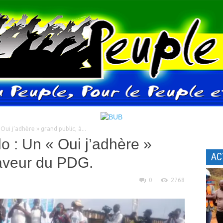
Oui j’adhère » grand public, à...
o : Un « Oui j’adhère »
AC
faveur du PDG.
0
2768