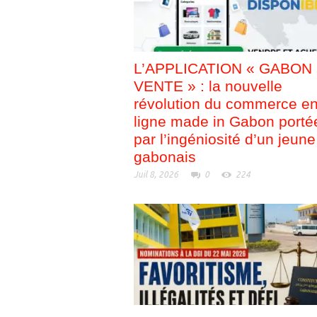
L’APPLICATION « GABON
VENTE » : la nouvelle
révolution du commerce e
ligne made in Gabon porté
par l’ingéniosité d’un jeune
gabonais
Juil 8, 2026
0
224