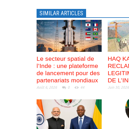
l
l
e
l
f
e
SIMILAR ARTICLES
e
f
n
e
ê
n
t
ê
r
t
e
r
)
e
)
Le secteur spatial de
HAQ KA
l’Inde : une plateforme
RECLA
de lancement pour des
LEGITI
partenariats mondiaux
DE L’I
Août 6, 2026
0
44
Juin 30, 202