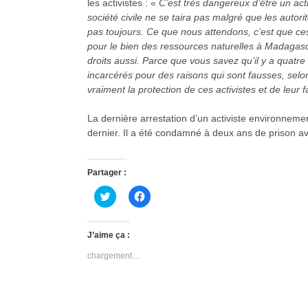
les activistes : «
C’est très dangereux d’être un ac
société civile ne se taira pas malgré que les autor
pas toujours. Ce que nous attendons, c’est que ces
pour le bien des ressources naturelles à Madagasc
droits aussi. Parce que vous savez qu’il y a quatre 
incarcérés pour des raisons qui sont fausses, selo
vraiment la protection de ces activistes et de leur f
La dernière arrestation d’un activiste environneme
dernier. Il a été condamné à deux ans de prison av
Partager :
C
C
l
l
i
i
q
q
u
u
J’aime ça :
e
e
z
z
chargement…
p
p
o
o
u
u
r
r
p
p
a
a