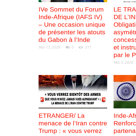
IVe Sommet du Forum
LE TRA
Inde-Afrique (IAFS IV)
DE L’I
– Une occasion unique
Obligat
de présenter les atouts
asymétr
du Gabon à l’Inde
concess
et inst
Mai 13, 2026
0
311
par le 
Mai 5, 2026
ETRANGER/ La
Inde-Afr
menace de l’Iran contre
Renforc
Trump : « vous verrez
partena