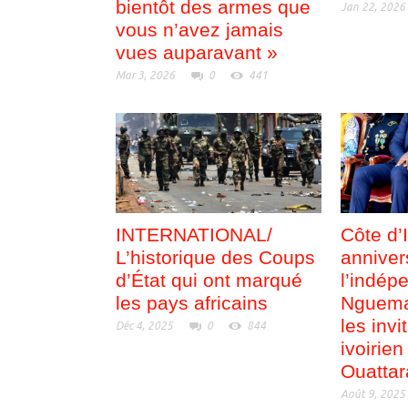
bientôt des armes que
Jan 22, 2026
vous n’avez jamais
vues auparavant »
Mar 3, 2026
0
441
INTERNATIONAL/
Côte d’
L’historique des Coups
anniver
d’État qui ont marqué
l’indép
les pays africains
Nguema
les inv
Déc 4, 2025
0
844
ivoirie
Ouattar
Août 9, 2025