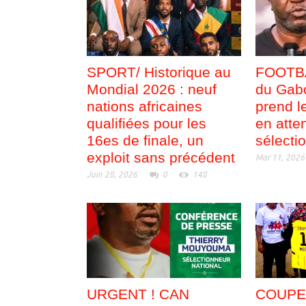
SPORT/ Historique au
FOOTBA
Mondial 2026 : neuf
du Gabo
nations africaines
prend 
qualifiées pour les
en atten
16es de finale, un
sélecti
exploit sans précédent
Mar 11, 2026
Juin 28, 2026
0
148
URGENT ! CAN
COUPE 