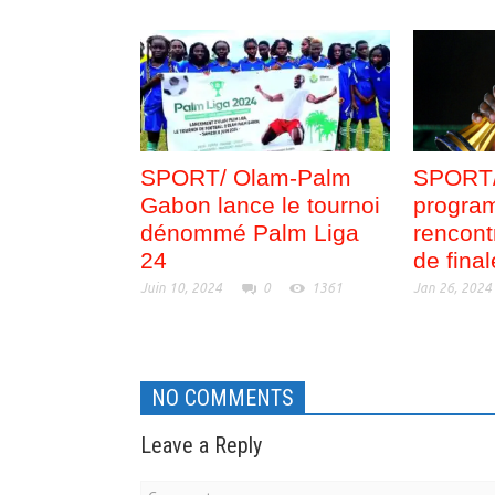
SPORT/ Olam-Palm
SPORT/
Gabon lance le tournoi
progra
dénommé Palm Liga
rencont
24
de final
Juin 10, 2024
0
1361
Jan 26, 2024
NO COMMENTS
Leave a Reply