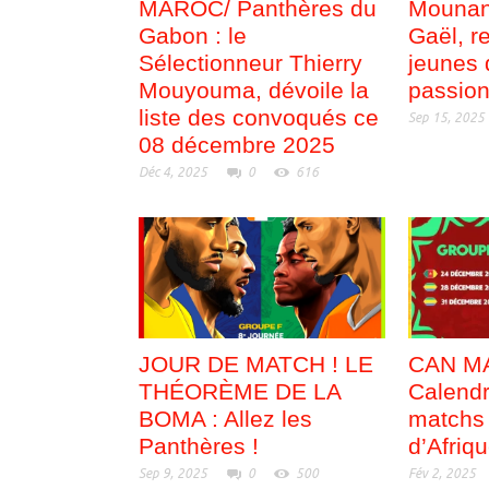
MAROC/ Panthères du
Mounan
Gabon : le
Gaël, r
Sélectionneur Thierry
jeunes d
Mouyouma, dévoile la
passion
liste des convoqués ce
Sep 15, 2025
08 décembre 2025
Déc 4, 2025
0
616
JOUR DE MATCH ! LE
CAN M
THÉORÈME DE LA
Calendr
BOMA : Allez les
matchs
Panthères !
d’Afriq
Sep 9, 2025
0
500
Fév 2, 2025