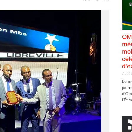
OMB
mém
mob
cél
d’e
Août 
Le m
jour
d'Om
l'Éti