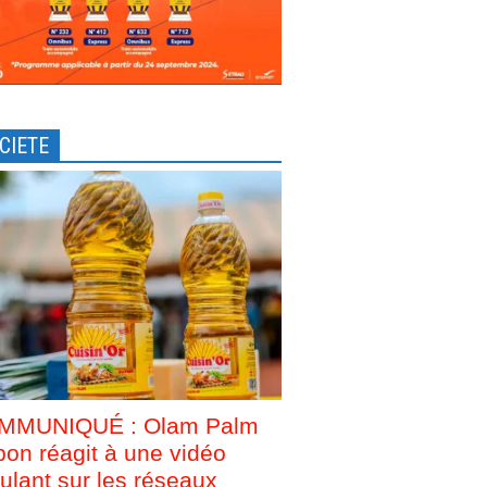
CIETE
MMUNIQUÉ : Olam Palm
on réagit à une vidéo
culant sur les réseaux