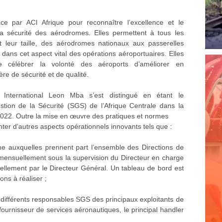
ce par ACI Afrique pour reconnaître l’excellence et le
la sécurité des aérodromes. Elles permettent à tous les
t leur taille, des aérodromes nationaux aux passerelles
 dans cet aspect vital des opérations aéroportuaires. Elles
de célébrer la volonté des aéroports d’améliorer en
 de sécurité et de qualité.
 International Leon Mba s’est distingué en étant le
ion de la Sécurité (SGS) de l’Afrique Centrale dans la
 2022. Outre la mise en œuvre des pratiques et normes
er d’autres aspects opérationnels innovants tels que :
ne auxquelles prennent part l’ensemble des Directions de
t mensuellement sous la supervision du Directeur en charge
riellement par le Directeur Général. Un tableau de bord est
ons à réaliser ;
différents responsables SGS des principaux exploitants de
 fournisseur de services aéronautiques, le principal handler