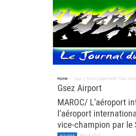
Home
Tags
Posts tagged with "Gsez Airp
Gsez Airport
MAROC/ L’aéroport int
l’aéroport internatio
vice-champion par le
Actualité
Nov 4, 2022