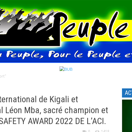
ort"
AC
ernational de Kigali et
nal Léon Mba, sacré champion et
 SAFETY AWARD 2022 DE L’ACI.
0
1418