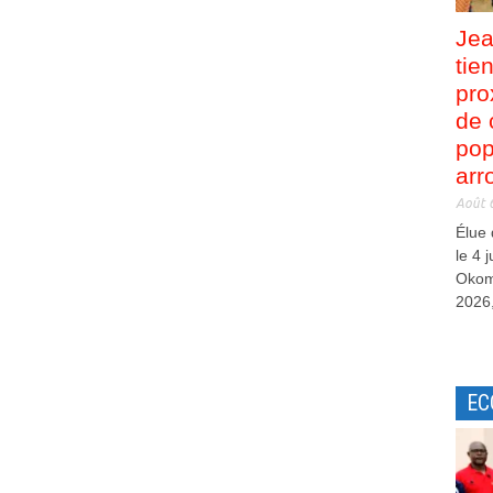
Jea
tie
pro
de 
pop
arr
Août 
Élue
le 4 
Okom
2026,
EC