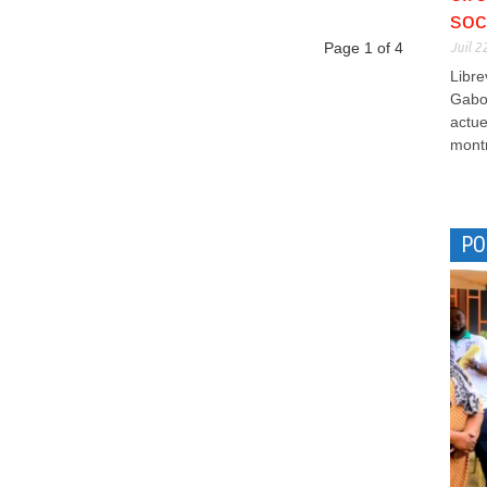
soc
Page 1 of 4
Juil 2
Libre
Gabon
actue
montr
PO