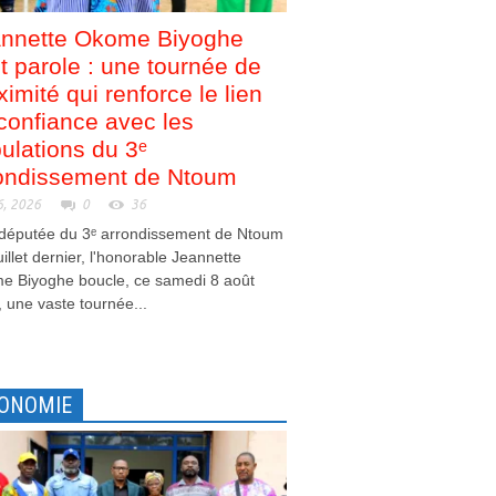
nnette Okome Biyoghe
nt parole : une tournée de
ximité qui renforce le lien
confiance avec les
ulations du 3ᵉ
ondissement de Ntoum
6, 2026
0
36
 députée du 3ᵉ arrondissement de Ntoum
juillet dernier, l'honorable Jeannette
e Biyoghe boucle, ce samedi 8 août
 une vaste tournée...
ONOMIE