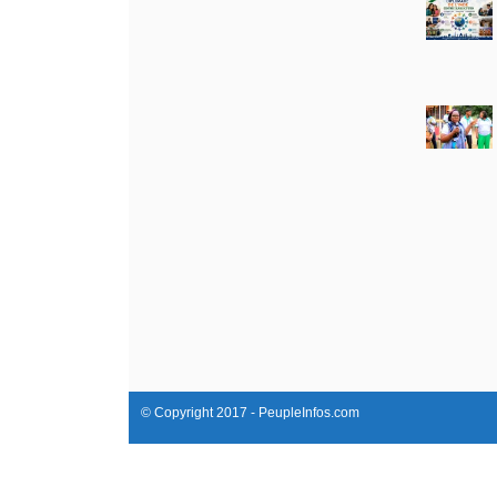
© Copyright 2017 - PeupleInfos.com