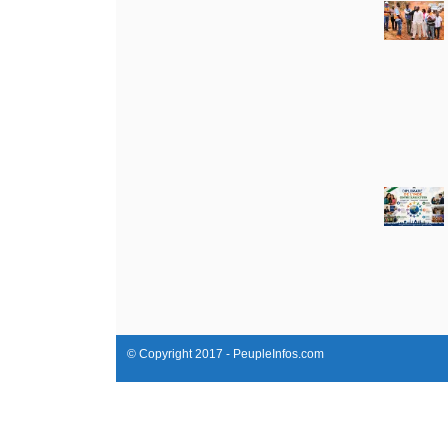
© Copyright 2017 - PeupleInfos.com